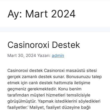
Ay:
Mart 2024
Casinoroxi Destek
Mart 30, 2024
Yazarı:
admin
Casinoroxi destek Casinoroxi masaüstü sitesi
gerçek zamanlı destek sunar. Bonusunuzu talep
etmek için canlı destek hattımızla iletişime
geçmeniz gerekmektedir. Konu benim
tarafımdan müşteri hizmetleri temsilcisiyle
görüşülmüştür. Yapmak istediklerini söyledikleri
faaliyetler.’ Maliyet, faaliyet düzeyine bağlı