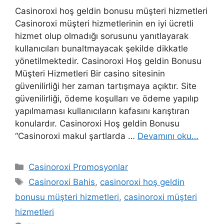
Casinoroxi hoş geldin bonusu müşteri hizmetleri
Casinoroxi müşteri hizmetlerinin en iyi ücretli
hizmet olup olmadığı sorusunu yanıtlayarak
kullanıcıları bunaltmayacak şekilde dikkatle
yönetilmektedir. Casinoroxi Hoş geldin Bonusu
Müşteri Hizmetleri Bir casino sitesinin
güvenilirliği her zaman tartışmaya açıktır. Site
güvenilirliği, ödeme koşulları ve ödeme yapılıp
yapılmaması kullanıcıların kafasını karıştıran
konulardır. Casinoroxi Hoş geldin Bonusu
“Casinoroxi makul şartlarda …
Devamını oku…
Kategoriler
Casinoroxi Promosyonlar
Etiketler
Casinoroxi Bahis
,
casinoroxi hoş geldin
bonusu müşteri hizmetleri
,
casinoroxi müşteri
hizmetleri