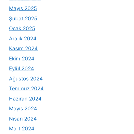
Mayıs 2025
Şubat 2025
Ocak 2025
Aralık 2024
Kasım 2024
Ekim 2024
Eylül 2024
Ağustos 2024
Temmuz 2024
Haziran 2024
Mayıs 2024
Nisan 2024
Mart 2024