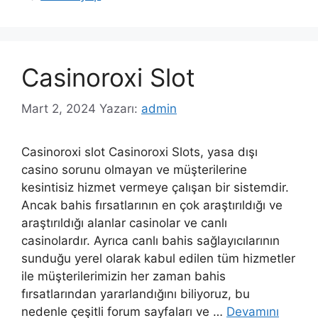
Casinoroxi Slot
Mart 2, 2024
Yazarı:
admin
Casinoroxi slot Casinoroxi Slots, yasa dışı
casino sorunu olmayan ve müşterilerine
kesintisiz hizmet vermeye çalışan bir sistemdir.
Ancak bahis fırsatlarının en çok araştırıldığı ve
araştırıldığı alanlar casinolar ve canlı
casinolardır. Ayrıca canlı bahis sağlayıcılarının
sunduğu yerel olarak kabul edilen tüm hizmetler
ile müşterilerimizin her zaman bahis
fırsatlarından yararlandığını biliyoruz, bu
nedenle çeşitli forum sayfaları ve …
Devamını