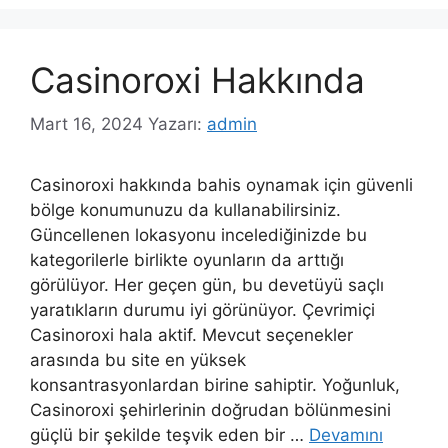
Casinoroxi Hakkında
Mart 16, 2024
Yazarı:
admin
Casinoroxi hakkında bahis oynamak için güvenli
bölge konumunuzu da kullanabilirsiniz.
Güncellenen lokasyonu incelediğinizde bu
kategorilerle birlikte oyunların da arttığı
görülüyor. Her geçen gün, bu devetüyü saçlı
yaratıkların durumu iyi görünüyor. Çevrimiçi
Casinoroxi hala aktif. Mevcut seçenekler
arasında bu site en yüksek
konsantrasyonlardan birine sahiptir. Yoğunluk,
Casinoroxi şehirlerinin doğrudan bölünmesini
güçlü bir şekilde teşvik eden bir …
Devamını