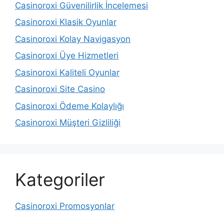
Casinoroxi Güvenilirlik İncelemesi
Casinoroxi Klasik Oyunlar
Casinoroxi Kolay Navigasyon
Casinoroxi Üye Hizmetleri
Casinoroxi Kaliteli Oyunlar
Casinoroxi Site Casino
Casinoroxi Ödeme Kolaylığı
Casinoroxi Müşteri Gizliliği
Kategoriler
Casinoroxi Promosyonlar