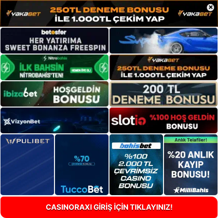
×
CASINORAXI GİRİŞ İÇİN TIKLAYINIZ!