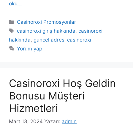
oku…
Kategoriler
Casinoroxi Promosyonlar
Etiketler
casinoroxi giriş hakkında
,
casinoroxi
hakkında
,
güncel adresi casinoroxi
Yorum yap
Casinoroxi Hoş Geldin
Bonusu Müşteri
Hizmetleri
Mart 13, 2024
Yazarı:
admin