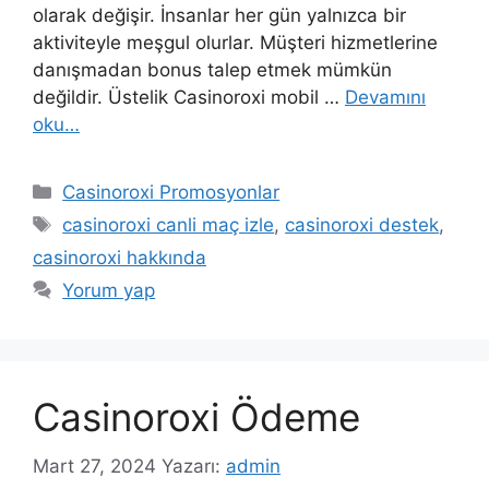
olarak değişir. İnsanlar her gün yalnızca bir
aktiviteyle meşgul olurlar. Müşteri hizmetlerine
danışmadan bonus talep etmek mümkün
değildir. Üstelik Casinoroxi mobil …
Devamını
oku…
Kategoriler
Casinoroxi Promosyonlar
Etiketler
casinoroxi canli maç izle
,
casinoroxi destek
,
casinoroxi hakkında
Yorum yap
Casinoroxi Ödeme
Mart 27, 2024
Yazarı:
admin