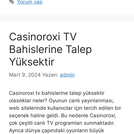
Yorum yap
Casinoroxi TV
Bahislerine Talep
Yüksektir
Mart 9, 2024
Yazarı:
admin
Casinoroxi tv bahislerine talep yüksektir
olasılıklar neler? Oyunun canlı yayınlanması,
web sitelerinde kullanıcılar için tercih edilen bir
seçenek haline geldi. Bu nedenle Casinoroxi,
çok çeşitli canlı TV programları sunmaktadır.
Ayrıca dünya çapındaki oyunların büyük