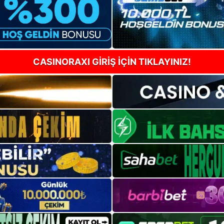
CASINORAXI GİRİŞ İÇİN TIKLAYINIZ!