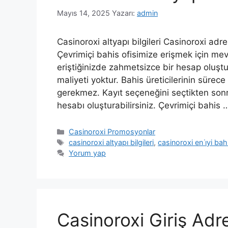
Mayıs 14, 2025
Yazarı:
admin
Casinoroxi altyapı bilgileri Casinoroxi adres
Çevrimiçi bahis ofisimize erişmek için mev
eriştiğinizde zahmetsizce bir hesap oluştu
maliyeti yoktur. Bahis üreticilerinin süre
gerekmez. Kayıt seçeneğini seçtikten sonr
hesabı oluşturabilirsiniz. Çevrimiçi bahis
Kategoriler
Casinoroxi Promosyonlar
Etiketler
casinoroxi altyapı bilgileri
,
casinoroxi en i̇yi bah
Yorum yap
Casinoroxi Giriş Adr