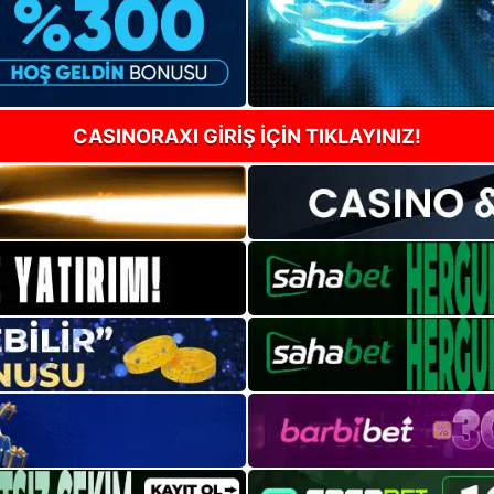
CASINORAXI GİRİŞ İÇİN TIKLAYINIZ!