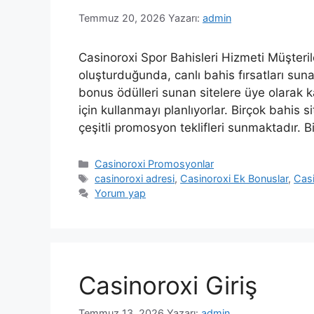
Temmuz 20, 2026
Yazarı:
admin
Casinoroxi Spor Bahisleri Hizmeti Müşterile
oluşturduğunda, canlı bahis fırsatları sun
bonus ödülleri sunan sitelere üye olarak 
için kullanmayı planlıyorlar. Birçok bahis si
çeşitli promosyon teklifleri sunmaktadır. 
Kategoriler
Casinoroxi Promosyonlar
Etiketler
casinoroxi adresi
,
Casinoroxi Ek Bonuslar
,
Casi
Yorum yap
Casinoroxi Giriş
Temmuz 13, 2026
Yazarı:
admin