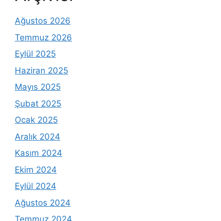
Ağustos 2026
Temmuz 2026
Eylül 2025
Haziran 2025
Mayıs 2025
Şubat 2025
Ocak 2025
Aralık 2024
Kasım 2024
Ekim 2024
Eylül 2024
Ağustos 2024
Temmuz 2024