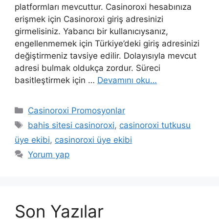
platformları mevcuttur. Casinoroxi hesabınıza
erişmek için Casinoroxi giriş adresinizi
girmelisiniz. Yabancı bir kullanıcıysanız,
engellenmemek için Türkiye’deki giriş adresinizi
değiştirmeniz tavsiye edilir. Dolayısıyla mevcut
adresi bulmak oldukça zordur. Süreci
basitleştirmek için …
Devamını oku…
Kategoriler
Casinoroxi Promosyonlar
Etiketler
bahis sitesi casinoroxi
,
casinoroxi tutkusu
üye ekibi
,
casinoroxi üye ekibi
Yorum yap
Son Yazılar