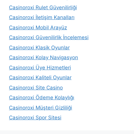
Casinoroxi Rulet Güvenilirliği
Casinoroxi İletişim Kanalları
Casinoroxi Mobil Arayüz
Casinoroxi Güvenilirlik İncelemesi
Casinoroxi Klasik Oyunlar
Casinoroxi Kolay Navigasyon
Casinoroxi Üye Hizmetleri
Casinoroxi Kaliteli Oyunlar
Casinoroxi Site Casino
Casinoroxi Ödeme Kolaylığı
Casinoroxi Müşteri Gizliliği
Casinoroxi Spor Sitesi