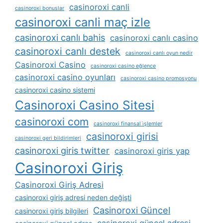
casinoroxi canli
casinoroxi bonuslar
casinoroxi canli maç izle
casinoroxi canlı bahis
casinoroxi canlı casino
casinoroxi canlı destek
casinoroxi canlı oyun nedir
Casinoroxi Casino
casinoroxi casino eğlence
casinoroxi casino oyunları
casinoroxi casino promosyonu
casinoroxi casino sistemi
Casinoroxi Casino Sitesi
casinoroxi com
casinoroxi finansal i̇şlemler
casinoroxi girisi
casinoroxi geri bildirimleri
casinoroxi giris twitter
casinoroxi giris yap
Casinoroxi Giriş
Casinoroxi Giriş Adresi
casinoroxi giriş adresi neden değişti
Casinoroxi Güncel
casinoroxi giriş bilgileri