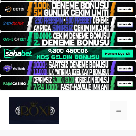
İçeriğe
atla
Menü