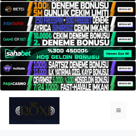
İçeriğe
atla
Menü