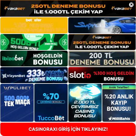
×
CASINORAXI GİRİŞ İÇİN TIKLAYINIZ!