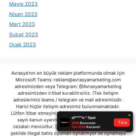
Mayıs 2023
Nisan 2023
Mart 2023
Şubat 2023
Ocak 2023
Avrasya'nın en büyük reklam platformunda olmak için
Microsoft Teams:
reklam@avrasyamarketing.com
adresimizden veya Telegram: @Avrasyamarketing
adresimizden irtibat kurabilirsiniz. (Tek iletişim
adreslerimiz teams / telegram ve mail adresimizdir.
Harici hiçbir iletişim adresimiz bulunmamaktadır.
Lütfen itibar etmeyiniz.) Türkiye yasalarına göre 7258
sayılı kanun uyarınca yasa dışı bahis oynamanın
cezaları mevcuttur. Şu an bulunduğunuz site hiç bir
şekilde illegal bahis oyunları oynatmıyor ve oynamaya