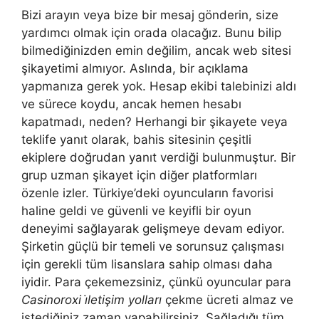
Bizi arayın veya bize bir mesaj gönderin, size
yardımcı olmak için orada olacağız. Bunu bilip
bilmediğinizden emin değilim, ancak web sitesi
şikayetimi almıyor. Aslında, bir açıklama
yapmanıza gerek yok. Hesap ekibi talebinizi aldı
ve sürece koydu, ancak hemen hesabı
kapatmadı, neden? Herhangi bir şikayete veya
teklife yanıt olarak, bahis sitesinin çeşitli
ekiplere doğrudan yanıt verdiği bulunmuştur. Bir
grup uzman şikayet için diğer platformları
özenle izler. Türkiye’deki oyuncuların favorisi
haline geldi ve güvenli ve keyifli bir oyun
deneyimi sağlayarak gelişmeye devam ediyor.
Şirketin güçlü bir temeli ve sorunsuz çalışması
için gerekli tüm lisanslara sahip olması daha
iyidir. Para çekemezsiniz, çünkü oyuncular para
Casinoroxi i̇letişim yolları
çekme ücreti almaz ve
istediğiniz zaman yapabilirsiniz. Sağladığı tüm