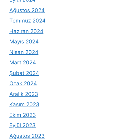
Ağustos 2024
Temmuz 2024
Haziran 2024
Mayıs 2024
Nisan 2024
Mart 2024
Şubat 2024
Ocak 2024
Aralık 2023
Kasım 2023
Ekim 2023
Eylül 2023
Ağustos 2023