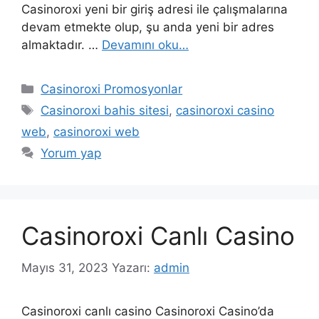
Casinoroxi yeni bir giriş adresi ile çalışmalarına
devam etmekte olup, şu anda yeni bir adres
almaktadır. …
Devamını oku…
Kategoriler
Casinoroxi Promosyonlar
Etiketler
Casinoroxi bahis sitesi
,
casinoroxi casino
web
,
casinoroxi web
Yorum yap
Casinoroxi Canlı Casino
Mayıs 31, 2023
Yazarı:
admin
Casinoroxi canlı casino Casinoroxi Casino’da