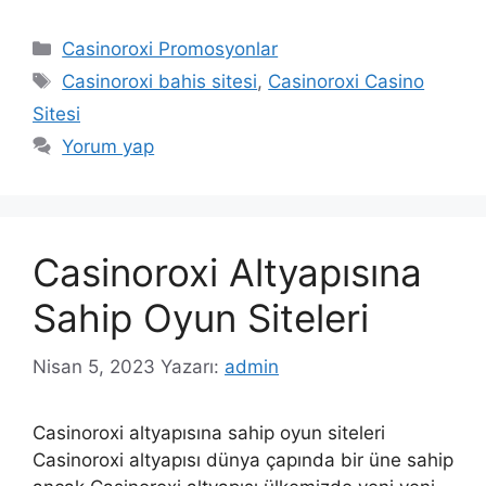
Kategoriler
Casinoroxi Promosyonlar
Etiketler
Casinoroxi bahis sitesi
,
Casinoroxi Casino
Sitesi
Yorum yap
Casinoroxi Altyapısına
Sahip Oyun Siteleri
Nisan 5, 2023
Yazarı:
admin
Casinoroxi altyapısına sahip oyun siteleri
Casinoroxi altyapısı dünya çapında bir üne sahip