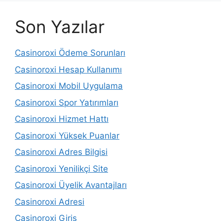
Son Yazılar
Casinoroxi Ödeme Sorunları
Casinoroxi Hesap Kullanımı
Casinoroxi Mobil Uygulama
Casinoroxi Spor Yatırımları
Casinoroxi Hizmet Hattı
Casinoroxi Yüksek Puanlar
Casinoroxi Adres Bilgisi
Casinoroxi Yenilikçi Site
Casinoroxi Üyelik Avantajları
Casinoroxi Adresi
Casinoroxi Giriş