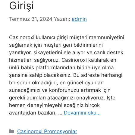
Girişi
Temmuz 31, 2024
Yazarı:
admin
Casinoroxi kullanıcı girişi müşteri memnuniyetini
sağlamak için müşteri geri bildirimlerini
yanıtlıyor, şikayetlerini ele alıyor ve canlı destek
hizmetleri sağlıyoruz. Casinoroxi katılarak en
ünlü bahis platformlarından birine üye olma
şansına sahip olacaksınız. Bu adreste herhangi
bir sorun olmadığını, en güncel oyunları
sunacağımızı ve konforunuzu artırmak için
gerekli adımları atacağımızı onaylıyoruz. İşte
hemen deneyimleyebileceğiniz birçok
avantajdan bazıları. …
Devamını oku…
Kategoriler
Casinoroxi Promosyonlar