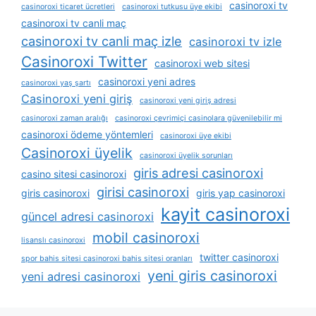
casinoroxi tv
casinoroxi ticaret ücretleri
casinoroxi tutkusu üye ekibi
casinoroxi tv canli maç
casinoroxi tv canli maç izle
casinoroxi tv izle
Casinoroxi Twitter
casinoroxi web sitesi
casinoroxi yeni adres
casinoroxi yaş şartı
Casinoroxi yeni giriş
casinoroxi yeni giriş adresi
casinoroxi zaman aralığı
casinoroxi çevrimiçi casinolara güvenilebilir mi
casinoroxi ödeme yöntemleri
casinoroxi üye ekibi
Casinoroxi üyelik
casinoroxi üyelik sorunları
giris adresi casinoroxi
casino sitesi casinoroxi
girisi casinoroxi
giris casinoroxi
giris yap casinoroxi
kayit casinoroxi
güncel adresi casinoroxi
mobil casinoroxi
lisanslı casinoroxi
twitter casinoroxi
spor bahis sitesi casinoroxi bahis sitesi oranları
yeni giris casinoroxi
yeni adresi casinoroxi