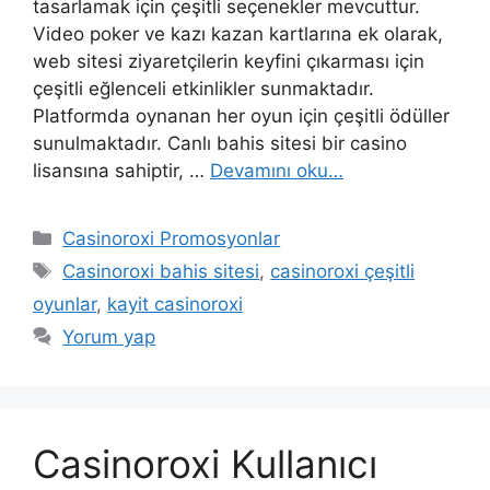
tasarlamak için çeşitli seçenekler mevcuttur.
Video poker ve kazı kazan kartlarına ek olarak,
web sitesi ziyaretçilerin keyfini çıkarması için
çeşitli eğlenceli etkinlikler sunmaktadır.
Platformda oynanan her oyun için çeşitli ödüller
sunulmaktadır. Canlı bahis sitesi bir casino
lisansına sahiptir, …
Devamını oku…
Kategoriler
Casinoroxi Promosyonlar
Etiketler
Casinoroxi bahis sitesi
,
casinoroxi çeşitli
oyunlar
,
kayit casinoroxi
Yorum yap
Casinoroxi Kullanıcı