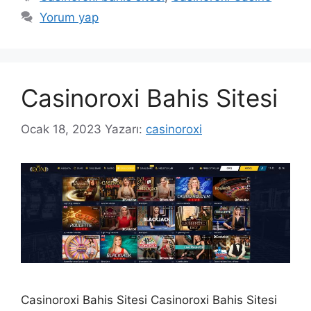
Yorum yap
Casinoroxi Bahis Sitesi
Ocak 18, 2023
Yazarı:
casinoroxi
Casinoroxi Bahis Sitesi Casinoroxi Bahis Sitesi