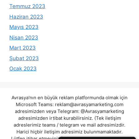
Temmuz 2023
Haziran 2023
Mayıs 2023
Nisan 2023
Mart 2023
Şubat 2023
Ocak 2023
Avrasya'nın en büyük reklam platformunda olmak için
Microsoft Teams:
reklam@avrasyamarketing.com
adresimizden veya Telegram: @Avrasyamarketing
adresimizden irtibat kurabilirsiniz. (Tek iletişim
adreslerimiz teams / telegram ve mail adresimizdir.
Harici hiçbir iletişim adresimiz bulunmamaktadır.
Lütfen itibar etmeyiniz.) Türkiye yasalarına göre 7258