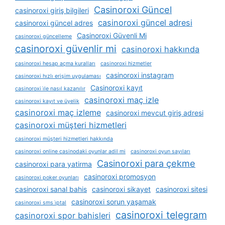
Casinoroxi Güncel
casinoroxi giriş bilgileri
casinoroxi güncel adresi
casinoroxi güncel adres
Casinoroxi Güvenli Mi
casinoroxi güncelleme
casinoroxi güvenlir mi
casinoroxi hakkında
casinoroxi hesap açma kuralları
casinoroxi hizmetler
casinoroxi instagram
casinoroxi hızlı erişim uygulaması
Casinoroxi kayıt
casinoroxi i̇le nasıl kazanılır
casinoroxi maç izle
casinoroxi kayıt ve üyelik
casinoroxi maç izleme
casinoroxi mevcut giriş adresi
casinoroxi müşteri hizmetleri
casinoroxi müşteri hizmetleri hakkında
casinoroxi online casinodaki oyunlar adil mi
casinoroxi oyun sayıları
Casinoroxi para çekme
casinoroxi para yatirma
casinoroxi promosyon
casinoroxi poker oyunları
casinoroxi sanal bahis
casinoroxi sikayet
casinoroxi sitesi
casinoroxi sorun yaşamak
casinoroxi sms i̇ptal
casinoroxi telegram
casinoroxi spor bahisleri