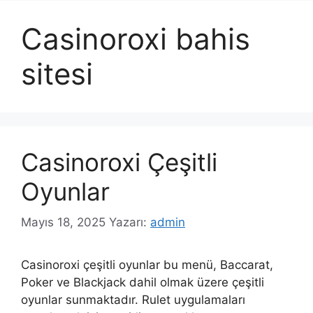
Casinoroxi bahis
sitesi
Casinoroxi Çeşitli
Oyunlar
Mayıs 18, 2025
Yazarı:
admin
Casinoroxi çeşitli oyunlar bu menü, Baccarat,
Poker ve Blackjack dahil olmak üzere çeşitli
oyunlar sunmaktadır. Rulet uygulamaları