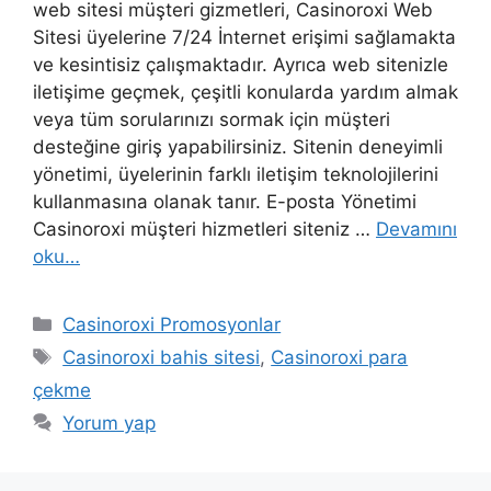
web sitesi müşteri gizmetleri, Casinoroxi Web
Sitesi üyelerine 7/24 İnternet erişimi sağlamakta
ve kesintisiz çalışmaktadır. Ayrıca web sitenizle
iletişime geçmek, çeşitli konularda yardım almak
veya tüm sorularınızı sormak için müşteri
desteğine giriş yapabilirsiniz. Sitenin deneyimli
yönetimi, üyelerinin farklı iletişim teknolojilerini
kullanmasına olanak tanır. E-posta Yönetimi
Casinoroxi müşteri hizmetleri siteniz …
Devamını
oku…
Kategoriler
Casinoroxi Promosyonlar
Etiketler
Casinoroxi bahis sitesi
,
Casinoroxi para
çekme
Yorum yap