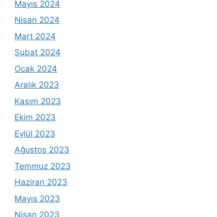
Mayıs 2024
Nisan 2024
Mart 2024
Şubat 2024
Ocak 2024
Aralık 2023
Kasım 2023
Ekim 2023
Eylül 2023
Ağustos 2023
Temmuz 2023
Haziran 2023
Mayıs 2023
Nisan 2023