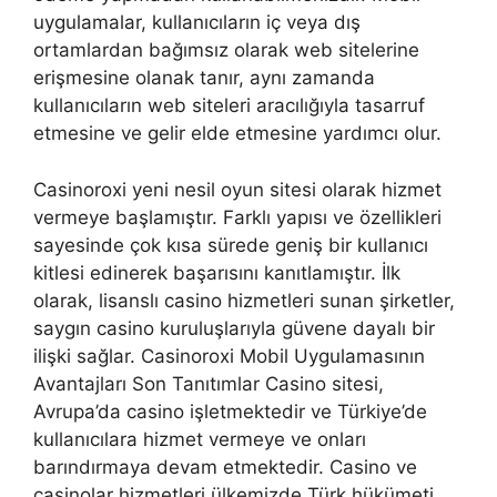
uygulamalar, kullanıcıların iç veya dış
ortamlardan bağımsız olarak web sitelerine
erişmesine olanak tanır, aynı zamanda
kullanıcıların web siteleri aracılığıyla tasarruf
etmesine ve gelir elde etmesine yardımcı olur.
Casinoroxi yeni nesil oyun sitesi olarak hizmet
vermeye başlamıştır. Farklı yapısı ve özellikleri
sayesinde çok kısa sürede geniş bir kullanıcı
kitlesi edinerek başarısını kanıtlamıştır. İlk
olarak, lisanslı casino hizmetleri sunan şirketler,
saygın casino kuruluşlarıyla güvene dayalı bir
ilişki sağlar. Casinoroxi Mobil Uygulamasının
Avantajları Son Tanıtımlar Casino sitesi,
Avrupa’da casino işletmektedir ve Türkiye’de
kullanıcılara hizmet vermeye ve onları
barındırmaya devam etmektedir. Casino ve
casinolar hizmetleri ülkemizde Türk hükümeti