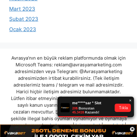
Mart 2023
Şubat 2023
Ocak 2023
Avrasya'nın en büyük reklam platformunda olmak için
Microsoft Teams:
reklam@avrasyamarketing.com
adresimizden veya Telegram: @Avrasyamarketing
adresimizden irtibat kurabilirsiniz. (Tek iletişim
adreslerimiz teams / telegram ve mail adresimizdir.
Harici hiçbir iletişim adresimiz bulunmamaktadır.
Lütfen itibar etmeyiniz.) Türkiye yasalarına göre 7258
sayılı kanun uyarınca yasa dışı bahis oynamanın
cezaları mevcuttur. Şu an bulunduğunuz site hiç bir
şekilde illegal bahis oyunları oynatmıyor ve oynamaya
aracı olmuyordur.
betcasper
|
lejyonerbet
|
pradabet
|
×
casinosezar
|
casinokali
|
slotra
|
sakibet
|
prensbet