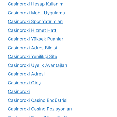
Casinoroxi Hesap Kullanımı
Casinoroxi Mobil Uygulama
Casinoroxi Spor Yatırımları
Casinoroxi Hizmet Hattı
Casinoroxi Yüksek Puanlar
Casinoroxi Adres Bilgisi
Casinoroxi Yenilikçi Site
Casinoroxi Üyelik Avantajları
Casinoroxi Adresi
Casinoroxi Giriş
Casinoroxi
Casinoroxi Casino Endüstrisi
Casinoroxi Casino Pozisyonları