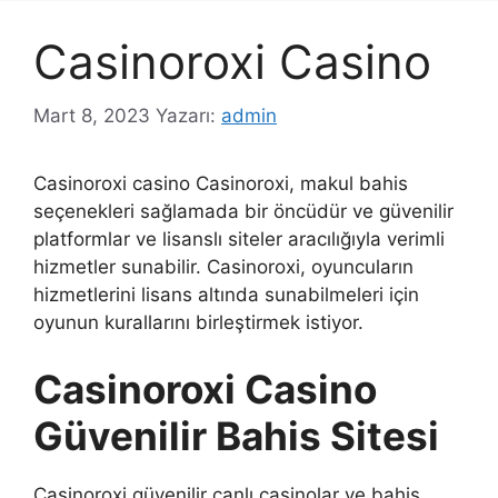
Casinoroxi Casino
Mart 8, 2023
Yazarı:
admin
Casinoroxi casino Casinoroxi, makul bahis
seçenekleri sağlamada bir öncüdür ve güvenilir
platformlar ve lisanslı siteler aracılığıyla verimli
hizmetler sunabilir. Casinoroxi, oyuncuların
hizmetlerini lisans altında sunabilmeleri için
oyunun kurallarını birleştirmek istiyor.
Casinoroxi Casino
Güvenilir Bahis Sitesi
Casinoroxi güvenilir canlı casinolar ve bahis