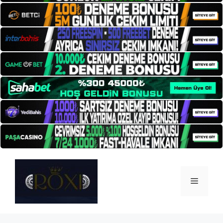
İçeriğe
atla
Menü