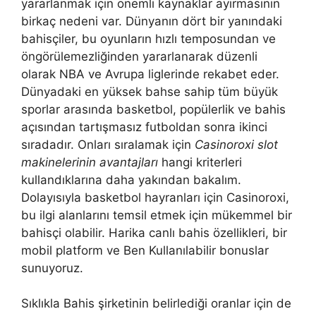
yararlanmak için önemli kaynaklar ayırmasının
birkaç nedeni var. Dünyanın dört bir yanındaki
bahisçiler, bu oyunların hızlı temposundan ve
öngörülemezliğinden yararlanarak düzenli
olarak NBA ve Avrupa liglerinde rekabet eder.
Dünyadaki en yüksek bahse sahip tüm büyük
sporlar arasında basketbol, ​​​​popülerlik ve bahis
açısından tartışmasız futboldan sonra ikinci
sıradadır. Onları sıralamak için
Casinoroxi slot
makinelerinin avantajları
hangi kriterleri
kullandıklarına daha yakından bakalım.
Dolayısıyla basketbol hayranları için Casinoroxi,
bu ilgi alanlarını temsil etmek için mükemmel bir
bahisçi olabilir. Harika canlı bahis özellikleri, bir
mobil platform ve Ben Kullanılabilir bonuslar
sunuyoruz.
Sıklıkla Bahis şirketinin belirlediği oranlar için de