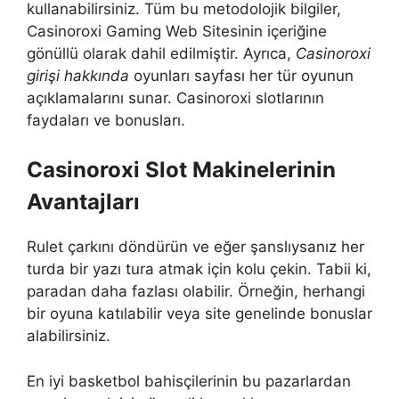
kullanabilirsiniz. Tüm bu metodolojik bilgiler,
Casinoroxi Gaming Web Sitesinin içeriğine
gönüllü olarak dahil edilmiştir. Ayrıca,
Casinoroxi
girişi hakkında
oyunları sayfası her tür oyunun
açıklamalarını sunar. Casinoroxi slotlarının
faydaları ve bonusları.
Casinoroxi Slot Makinelerinin
Avantajları
Rulet çarkını döndürün ve eğer şanslıysanız her
turda bir yazı tura atmak için kolu çekin. Tabii ki,
paradan daha fazlası olabilir. Örneğin, herhangi
bir oyuna katılabilir veya site genelinde bonuslar
alabilirsiniz.
En iyi basketbol bahisçilerinin bu pazarlardan