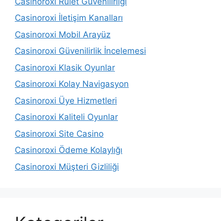
Casinoroxi Rulet Güvenilirliği
Casinoroxi İletişim Kanalları
Casinoroxi Mobil Arayüz
Casinoroxi Güvenilirlik İncelemesi
Casinoroxi Klasik Oyunlar
Casinoroxi Kolay Navigasyon
Casinoroxi Üye Hizmetleri
Casinoroxi Kaliteli Oyunlar
Casinoroxi Site Casino
Casinoroxi Ödeme Kolaylığı
Casinoroxi Müşteri Gizliliği