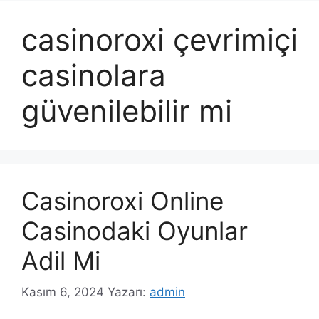
casinoroxi çevrimiçi
casinolara
güvenilebilir mi
Casinoroxi Online
Casinodaki Oyunlar
Adil Mi
Kasım 6, 2024
Yazarı:
admin