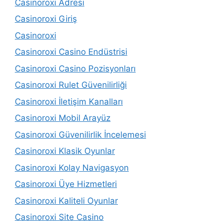
Casinoroxi Adresi
Casinoroxi Giriş
Casinoroxi
Casinoroxi Casino Endüstrisi
Casinoroxi Casino Pozisyonları
Casinoroxi Rulet Güvenilirliği
Casinoroxi İletişim Kanalları
Casinoroxi Mobil Arayüz
Casinoroxi Güvenilirlik İncelemesi
Casinoroxi Klasik Oyunlar
Casinoroxi Kolay Navigasyon
Casinoroxi Üye Hizmetleri
Casinoroxi Kaliteli Oyunlar
Casinoroxi Site Casino