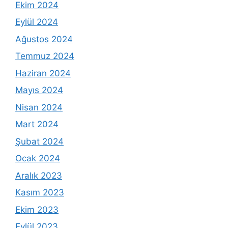
Ekim 2024
Eylül 2024
Ağustos 2024
Temmuz 2024
Haziran 2024
Mayıs 2024
Nisan 2024
Mart 2024
Şubat 2024
Ocak 2024
Aralık 2023
Kasım 2023
Ekim 2023
Eylül 2023