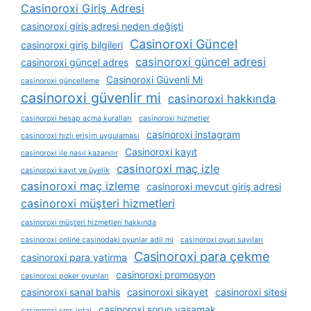
Casinoroxi Giriş Adresi
casinoroxi giriş adresi neden değişti
Casinoroxi Güncel
casinoroxi giriş bilgileri
casinoroxi güncel adresi
casinoroxi güncel adres
Casinoroxi Güvenli Mi
casinoroxi güncelleme
casinoroxi güvenlir mi
casinoroxi hakkında
casinoroxi hesap açma kuralları
casinoroxi hizmetler
casinoroxi instagram
casinoroxi hızlı erişim uygulaması
Casinoroxi kayıt
casinoroxi i̇le nasıl kazanılır
casinoroxi maç izle
casinoroxi kayıt ve üyelik
casinoroxi maç izleme
casinoroxi mevcut giriş adresi
casinoroxi müşteri hizmetleri
casinoroxi müşteri hizmetleri hakkında
casinoroxi online casinodaki oyunlar adil mi
casinoroxi oyun sayıları
Casinoroxi para çekme
casinoroxi para yatirma
casinoroxi promosyon
casinoroxi poker oyunları
casinoroxi sanal bahis
casinoroxi sikayet
casinoroxi sitesi
casinoroxi sorun yaşamak
casinoroxi sms i̇ptal