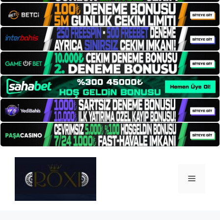
İçeriğe
atla
Menü