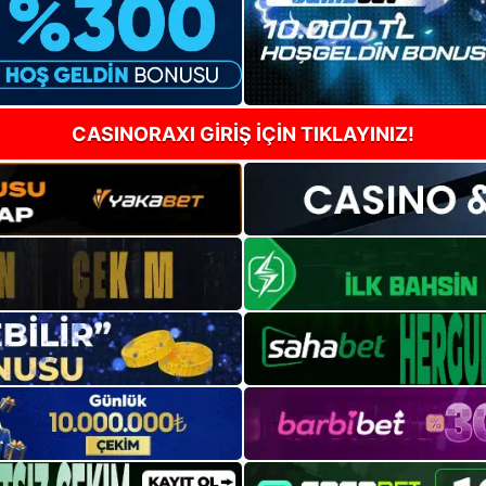
CASINORAXI GİRİŞ İÇİN TIKLAYINIZ!