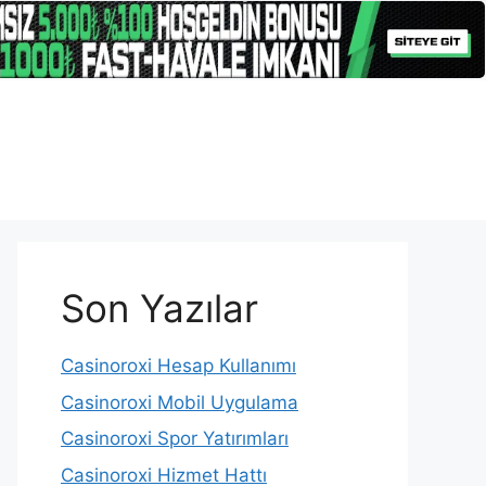
Son Yazılar
Casinoroxi Hesap Kullanımı
Casinoroxi Mobil Uygulama
Casinoroxi Spor Yatırımları
Casinoroxi Hizmet Hattı