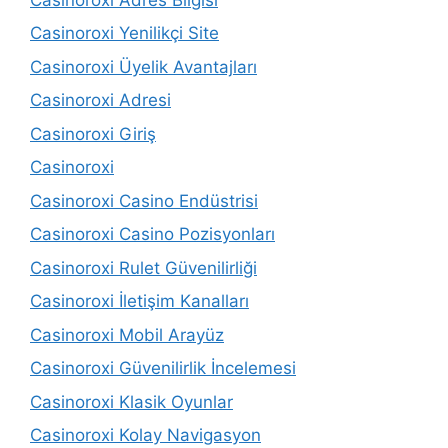
Casinoroxi Yenilikçi Site
Casinoroxi Üyelik Avantajları
Casinoroxi Adresi
Casinoroxi Giriş
Casinoroxi
Casinoroxi Casino Endüstrisi
Casinoroxi Casino Pozisyonları
Casinoroxi Rulet Güvenilirliği
Casinoroxi İletişim Kanalları
Casinoroxi Mobil Arayüz
Casinoroxi Güvenilirlik İncelemesi
Casinoroxi Klasik Oyunlar
Casinoroxi Kolay Navigasyon