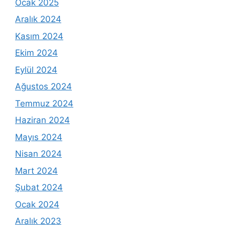
Ocak 2025
Aralık 2024
Kasım 2024
Ekim 2024
Eylül 2024
Ağustos 2024
Temmuz 2024
Haziran 2024
Mayıs 2024
Nisan 2024
Mart 2024
Şubat 2024
Ocak 2024
Aralık 2023