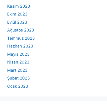
Kasım 2023
Ekim 2023
Eylül 2023
Ağustos 2023
Temmuz 2023
Haziran 2023
Mayıs 2023
Nisan 2023
Mart 2023
Şubat 2023
Ocak 2023