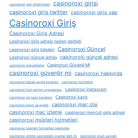
casinoroxi girisi
casinoroxi geri bildirimleri
casinoroxi giris twitter
casinoroxi giris yap
Casinoroxi Giriş
Casinoroxi Giriş Adresi
casinoroxi giriş adresi neden değişti
Casinoroxi Güncel
casinoroxi giriş bilgileri
casinoroxi güncel adresi
casinoroxi güncel adres
Casinoroxi Güvenli Mi
casinoroxi güncelleme
casinoroxi güvenlir mi
casinoroxi hakkında
casinoroxi hesap açma kuralları
casinoroxi hizmetler
casinoroxi instagram
casinoroxi hızlı erişim uygulaması
Casinoroxi kayıt
casinoroxi i̇le nasıl kazanılır
casinoroxi maç izle
casinoroxi kayıt ve üyelik
casinoroxi maç izleme
casinoroxi mevcut giriş adresi
casinoroxi müşteri hizmetleri
casinoroxi müşteri hizmetleri hakkında
casinoroxi online casinodaki oyunlar adil mi
casinoroxi oyun sayıları