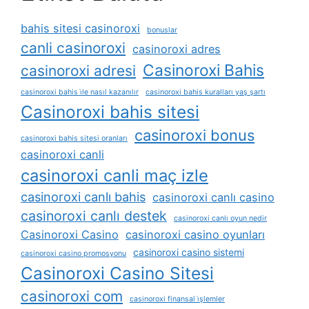
bahis sitesi casinoroxi
bonuslar
canli casinoroxi
casinoroxi adres
Casinoroxi Bahis
casinoroxi adresi
casinoroxi bahis i̇le nasıl kazanılır
casinoroxi bahis kuralları yaş şartı
Casinoroxi bahis sitesi
casinoroxi bonus
casinoroxi bahis sitesi oranları
casinoroxi canli
casinoroxi canli maç izle
casinoroxi canlı bahis
casinoroxi canlı casino
casinoroxi canlı destek
casinoroxi canlı oyun nedir
Casinoroxi Casino
casinoroxi casino oyunları
casinoroxi casino sistemi
casinoroxi casino promosyonu
Casinoroxi Casino Sitesi
casinoroxi com
casinoroxi finansal i̇şlemler