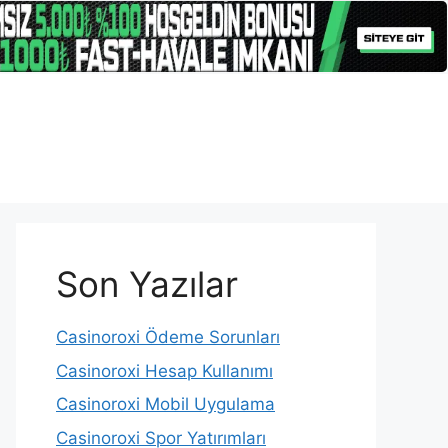
Son Yazılar
Casinoroxi Ödeme Sorunları
Casinoroxi Hesap Kullanımı
Casinoroxi Mobil Uygulama
Casinoroxi Spor Yatırımları