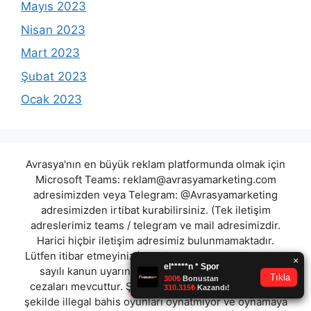
Mayıs 2023
Nisan 2023
Mart 2023
Şubat 2023
Ocak 2023
Avrasya'nın en büyük reklam platformunda olmak için
Microsoft Teams:
reklam@avrasyamarketing.com
adresimizden veya Telegram: @Avrasyamarketing
adresimizden irtibat kurabilirsiniz. (Tek iletişim
adreslerimiz teams / telegram ve mail adresimizdir.
Harici hiçbir iletişim adresimiz bulunmamaktadır.
Lütfen itibar etmeyiniz.) Türkiye yasalarına göre 7258
sayılı kanun uyarınca yasa dışı bahis oynamanın
cezaları mevcuttur. Şu an bulunduğunuz site hiç bir
şekilde illegal bahis oyunları oynatmıyor ve oynamaya