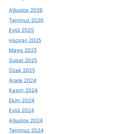
Ağustos 2026
Temmuz 2026
Eylül 2025
Haziran 2025
Mayıs 2025
Şubat 2025
Ocak 2025
Aralık 2024
Kasım 2024
Ekim 2024
Eylül 2024
Ağustos 2024
Temmuz 2024