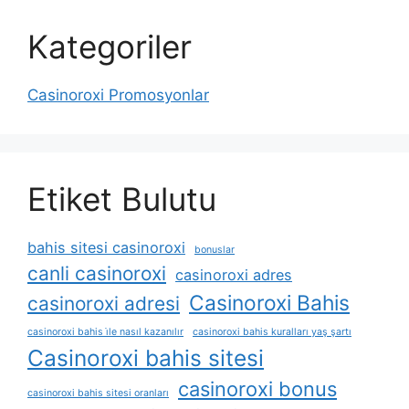
Kategoriler
Casinoroxi Promosyonlar
Etiket Bulutu
bahis sitesi casinoroxi
bonuslar
canli casinoroxi
casinoroxi adres
Casinoroxi Bahis
casinoroxi adresi
casinoroxi bahis i̇le nasıl kazanılır
casinoroxi bahis kuralları yaş şartı
Casinoroxi bahis sitesi
casinoroxi bonus
casinoroxi bahis sitesi oranları