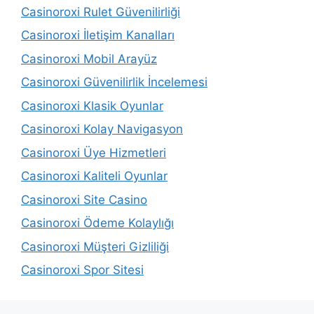
Casinoroxi Rulet Güvenilirliği
Casinoroxi İletişim Kanalları
Casinoroxi Mobil Arayüz
Casinoroxi Güvenilirlik İncelemesi
Casinoroxi Klasik Oyunlar
Casinoroxi Kolay Navigasyon
Casinoroxi Üye Hizmetleri
Casinoroxi Kaliteli Oyunlar
Casinoroxi Site Casino
Casinoroxi Ödeme Kolaylığı
Casinoroxi Müşteri Gizliliği
Casinoroxi Spor Sitesi