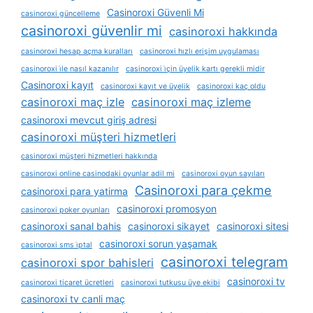
Casinoroxi Güvenli Mi
casinoroxi güncelleme
casinoroxi güvenlir mi
casinoroxi hakkında
casinoroxi hesap açma kuralları
casinoroxi hızlı erişim uygulaması
casinoroxi i̇le nasıl kazanılır
casinoroxi i̇çin üyelik kartı gerekli midir
Casinoroxi kayıt
casinoroxi kayıt ve üyelik
casinoroxi kaç oldu
casinoroxi maç izle
casinoroxi maç izleme
casinoroxi mevcut giriş adresi
casinoroxi müşteri hizmetleri
casinoroxi müşteri hizmetleri hakkında
casinoroxi online casinodaki oyunlar adil mi
casinoroxi oyun sayıları
Casinoroxi para çekme
casinoroxi para yatirma
casinoroxi promosyon
casinoroxi poker oyunları
casinoroxi sanal bahis
casinoroxi sikayet
casinoroxi sitesi
casinoroxi sorun yaşamak
casinoroxi sms i̇ptal
casinoroxi telegram
casinoroxi spor bahisleri
casinoroxi tv
casinoroxi ticaret ücretleri
casinoroxi tutkusu üye ekibi
casinoroxi tv canli maç