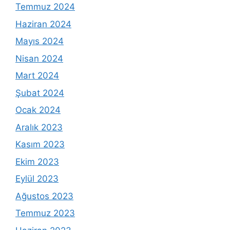
Temmuz 2024
Haziran 2024
Mayıs 2024
Nisan 2024
Mart 2024
Şubat 2024
Ocak 2024
Aralık 2023
Kasım 2023
Ekim 2023
Eylül 2023
Ağustos 2023
Temmuz 2023