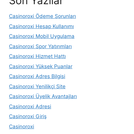
Son Yazılar
Casinoroxi Ödeme Sorunları
Casinoroxi Hesap Kullanımı
Casinoroxi Mobil Uygulama
Casinoroxi Spor Yatırımları
Casinoroxi Hizmet Hattı
Casinoroxi Yüksek Puanlar
Casinoroxi Adres Bilgisi
Casinoroxi Yenilikçi Site
Casinoroxi Üyelik Avantajları
Casinoroxi Adresi
Casinoroxi Giriş
Casinoroxi