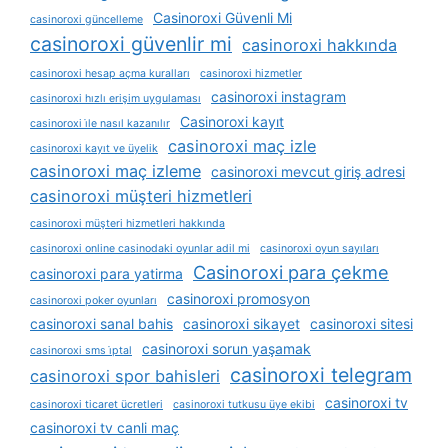
Casinoroxi Güvenli Mi
casinoroxi güncelleme
casinoroxi güvenlir mi
casinoroxi hakkında
casinoroxi hesap açma kuralları
casinoroxi hizmetler
casinoroxi instagram
casinoroxi hızlı erişim uygulaması
Casinoroxi kayıt
casinoroxi i̇le nasıl kazanılır
casinoroxi maç izle
casinoroxi kayıt ve üyelik
casinoroxi maç izleme
casinoroxi mevcut giriş adresi
casinoroxi müşteri hizmetleri
casinoroxi müşteri hizmetleri hakkında
casinoroxi online casinodaki oyunlar adil mi
casinoroxi oyun sayıları
Casinoroxi para çekme
casinoroxi para yatirma
casinoroxi promosyon
casinoroxi poker oyunları
casinoroxi sanal bahis
casinoroxi sikayet
casinoroxi sitesi
casinoroxi sorun yaşamak
casinoroxi sms i̇ptal
casinoroxi telegram
casinoroxi spor bahisleri
casinoroxi tv
casinoroxi ticaret ücretleri
casinoroxi tutkusu üye ekibi
casinoroxi tv canli maç