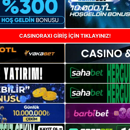
CASINORAXI GİRİŞ İÇİN TIKLAYINIZ!