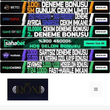
İçeriğe
atla
Menü