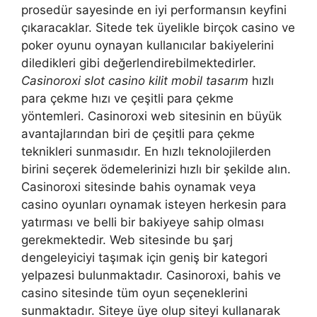
prosedür sayesinde en iyi performansın keyfini
çıkaracaklar. Sitede tek üyelikle birçok casino ve
poker oyunu oynayan kullanıcılar bakiyelerini
diledikleri gibi değerlendirebilmektedirler.
Casinoroxi slot casino kilit mobil tasarım
hızlı
para çekme hızı ve çeşitli para çekme
yöntemleri. Casinoroxi web sitesinin en büyük
avantajlarından biri de çeşitli para çekme
teknikleri sunmasıdır. En hızlı teknolojilerden
birini seçerek ödemelerinizi hızlı bir şekilde alın.
Casinoroxi sitesinde bahis oynamak veya
casino oyunları oynamak isteyen herkesin para
yatırması ve belli bir bakiyeye sahip olması
gerekmektedir. Web sitesinde bu şarj
dengeleyiciyi taşımak için geniş bir kategori
yelpazesi bulunmaktadır. Casinoroxi, bahis ve
casino sitesinde tüm oyun seçeneklerini
sunmaktadır. Siteye üye olup siteyi kullanarak