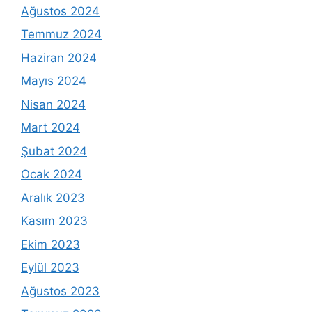
Ağustos 2024
Temmuz 2024
Haziran 2024
Mayıs 2024
Nisan 2024
Mart 2024
Şubat 2024
Ocak 2024
Aralık 2023
Kasım 2023
Ekim 2023
Eylül 2023
Ağustos 2023