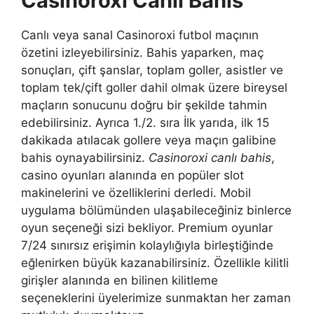
Casinoroxi Canlı Bahis
Canlı veya sanal Casinoroxi futbol maçının
özetini izleyebilirsiniz. Bahis yaparken, maç
sonuçları, çift şanslar, toplam goller, asistler ve
toplam tek/çift goller dahil olmak üzere bireysel
maçların sonucunu doğru bir şekilde tahmin
edebilirsiniz. Ayrıca 1./2. sıra İlk yarıda, ilk 15
dakikada atılacak gollere veya maçın galibine
bahis oynayabilirsiniz.
Casinoroxi canlı bahis
,
casino oyunları alanında en popüler slot
makinelerini ve özelliklerini derledi. Mobil
uygulama bölümünden ulaşabileceğiniz binlerce
oyun seçeneği sizi bekliyor. Premium oyunlar
7/24 sınırsız erişimin kolaylığıyla birleştiğinde
eğlenirken büyük kazanabilirsiniz. Özellikle kilitli
girişler alanında en bilinen kilitleme
seçeneklerini üyelerimize sunmaktan her zaman