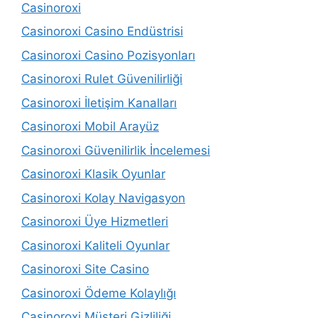
Casinoroxi
Casinoroxi Casino Endüstrisi
Casinoroxi Casino Pozisyonları
Casinoroxi Rulet Güvenilirliği
Casinoroxi İletişim Kanalları
Casinoroxi Mobil Arayüz
Casinoroxi Güvenilirlik İncelemesi
Casinoroxi Klasik Oyunlar
Casinoroxi Kolay Navigasyon
Casinoroxi Üye Hizmetleri
Casinoroxi Kaliteli Oyunlar
Casinoroxi Site Casino
Casinoroxi Ödeme Kolaylığı
Casinoroxi Müşteri Gizliliği