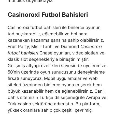
mutluluk duymaktayız.
Casinoroxi Futbol Bahisleri
Casinoroxi futbol bahisleri ile binlerce oyunun
tadını çıkarabilir, eğlenebilir ve bol para
kazanırken kazanma şansına sahip olabilirsiniz.
Fruit Party, Mısır Tarihi ve Diamond
Casinoroxi
futbol bahisleri
Chase oyunları, video slotları ve
klasik slot seçenekleriyle birleştirilmiştir.
Gelişmiş altyapı özellikleri sayesinde üyelerimize
50’nin üzerinde oyun sunucusunu deneyimleme
fırsatı sunuyoruz. Mobil uygulamalar ve web
siteleri üzerinden binlerce oyuna erişerek hem
büyük kazanabilir hem de eğlenebilirsiniz. Canlı
bahis sitemizin Türkçe dil seçeneği ile Avrupa ve
Türk casino sektörüne adım atın. Bu platform,
yüksek oranlara sahip çok çeşitli çevrimiçi