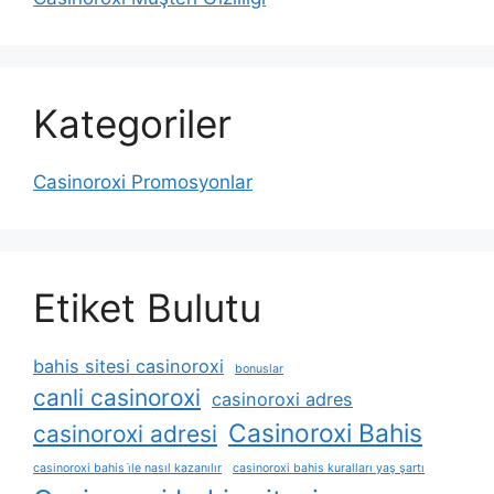
Kategoriler
Casinoroxi Promosyonlar
Etiket Bulutu
bahis sitesi casinoroxi
bonuslar
canli casinoroxi
casinoroxi adres
Casinoroxi Bahis
casinoroxi adresi
casinoroxi bahis i̇le nasıl kazanılır
casinoroxi bahis kuralları yaş şartı