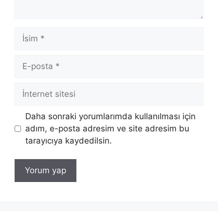
İsim
E-
posta
İnternet
sitesi
Daha sonraki yorumlarımda kullanılması için
adım, e-posta adresim ve site adresim bu
tarayıcıya kaydedilsin.