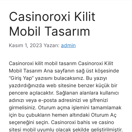
Casinoroxi Kilit
Mobil Tasarım
Kasım 1, 2023
Yazarı:
admin
Casinoroxi kilit mobil tasarım Casinoroxi Kilit
Mobil Tasarım Ana sayfanın sağ üst köşesinde
“Giriş Yap” yazısını bulacaksınız. Bu yazıyı
yazdırdığınızda web sitesine benzer küçük bir
pencere açılacaktır. Sağlanan alanlara kullanıcı
adınızı veya e-posta adresinizi ve şifrenizi
girmelisiniz. Oturum açma işlemini tamamlamak
için bu çubukların hemen altındaki Oturum Aç
seçeneğini seçin. Casinoroxi bahis ve casino
sitesi mobil uyumlu olacak şekilde geliştirilmiştir.