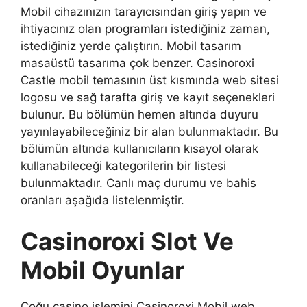
Mobil cihazınızın tarayıcısından giriş yapın ve
ihtiyacınız olan programları istediğiniz zaman,
istediğiniz yerde çalıştırın. Mobil tasarım
masaüstü tasarıma çok benzer. Casinoroxi
Castle mobil temasının üst kısmında web sitesi
logosu ve sağ tarafta giriş ve kayıt seçenekleri
bulunur. Bu bölümün hemen altında duyuru
yayınlayabileceğiniz bir alan bulunmaktadır. Bu
bölümün altında kullanıcıların kısayol olarak
kullanabileceği kategorilerin bir listesi
bulunmaktadır. Canlı maç durumu ve bahis
oranları aşağıda listelenmiştir.
Casinoroxi Slot Ve
Mobil Oyunlar
Çoğu casino işlemini Casinoroxi Mobil web