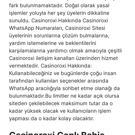
fark bulunmamaktadır. Doğal olarak yasal
işlemler yoluyla her şey üyelerin dikkatine
sunuldu. Casinoroxi Hakkında Casinoroxi
WhatsApp Numaraları, Casinoroxi Sitesi
üyelerinin sorunlarına çözüm bulmalarına,
yardım istemelerine ve beklentilerini
karşılamalarına yardımcı olmak amacıyla çeşitli
Casinoroxi iletişim kanalları üzerinden hizmet
vermektedir. Casinoroxi Hakkında:
Kullanabileceğiniz ve bugünlerde çoğu insan
tarafından kullanılan seçenekler arasında
WhatsApp aracılığıyla sohbet etme olanağı da
bulunmaktadır.Bu limitler ne kadar açık olursa
siteden çekilebilecek maksimum tutar da o
kadar yüksek olacak ve kullanıcıların işlem
yapması da o kadar kolay olacaktır.