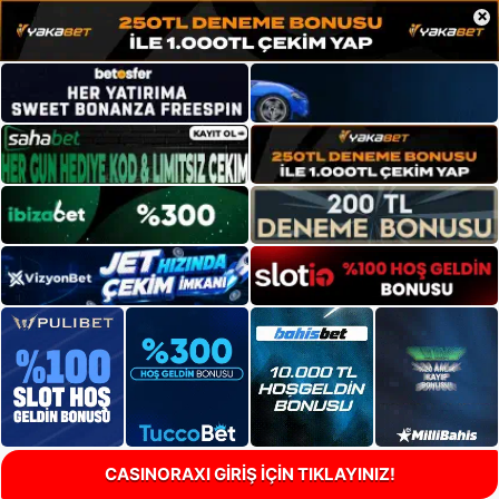
×
CASINORAXI GİRİŞ İÇİN TIKLAYINIZ!