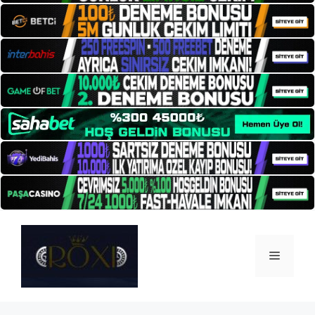
İçeriğe
atla
Menü