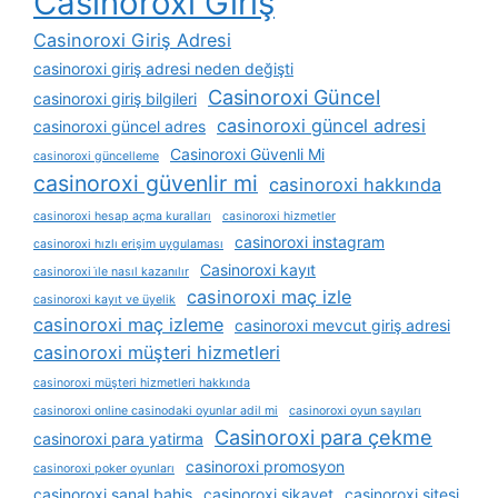
Casinoroxi Giriş
Casinoroxi Giriş Adresi
casinoroxi giriş adresi neden değişti
Casinoroxi Güncel
casinoroxi giriş bilgileri
casinoroxi güncel adresi
casinoroxi güncel adres
Casinoroxi Güvenli Mi
casinoroxi güncelleme
casinoroxi güvenlir mi
casinoroxi hakkında
casinoroxi hesap açma kuralları
casinoroxi hizmetler
casinoroxi instagram
casinoroxi hızlı erişim uygulaması
Casinoroxi kayıt
casinoroxi i̇le nasıl kazanılır
casinoroxi maç izle
casinoroxi kayıt ve üyelik
casinoroxi maç izleme
casinoroxi mevcut giriş adresi
casinoroxi müşteri hizmetleri
casinoroxi müşteri hizmetleri hakkında
casinoroxi online casinodaki oyunlar adil mi
casinoroxi oyun sayıları
Casinoroxi para çekme
casinoroxi para yatirma
casinoroxi promosyon
casinoroxi poker oyunları
casinoroxi sanal bahis
casinoroxi sikayet
casinoroxi sitesi