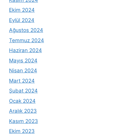
Ekim 2024
Eylül 2024
Ağustos 2024
Temmuz 2024
Haziran 2024
Mayıs 2024
Nisan 2024
Mart 2024
Şubat 2024
Ocak 2024
Aralık 2023
Kasım 2023
Ekim 2023