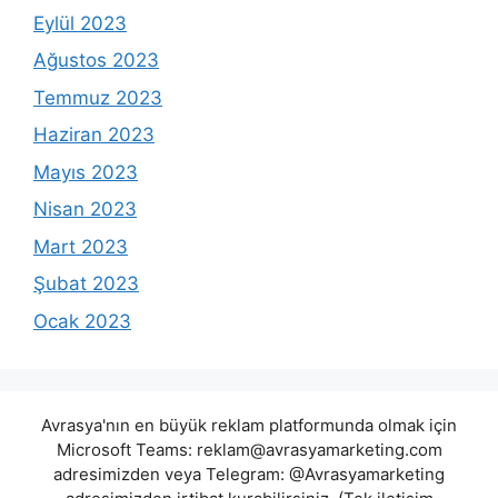
Eylül 2023
Ağustos 2023
Temmuz 2023
Haziran 2023
Mayıs 2023
Nisan 2023
Mart 2023
Şubat 2023
Ocak 2023
Avrasya'nın en büyük reklam platformunda olmak için
Microsoft Teams:
reklam@avrasyamarketing.com
adresimizden veya Telegram: @Avrasyamarketing