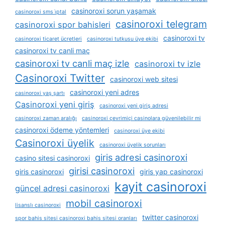
casinoroxi sorun yaşamak
casinoroxi sms i̇ptal
casinoroxi telegram
casinoroxi spor bahisleri
casinoroxi tv
casinoroxi ticaret ücretleri
casinoroxi tutkusu üye ekibi
casinoroxi tv canli maç
casinoroxi tv canli maç izle
casinoroxi tv izle
Casinoroxi Twitter
casinoroxi web sitesi
casinoroxi yeni adres
casinoroxi yaş şartı
Casinoroxi yeni giriş
casinoroxi yeni giriş adresi
casinoroxi zaman aralığı
casinoroxi çevrimiçi casinolara güvenilebilir mi
casinoroxi ödeme yöntemleri
casinoroxi üye ekibi
Casinoroxi üyelik
casinoroxi üyelik sorunları
giris adresi casinoroxi
casino sitesi casinoroxi
girisi casinoroxi
giris casinoroxi
giris yap casinoroxi
kayit casinoroxi
güncel adresi casinoroxi
mobil casinoroxi
lisanslı casinoroxi
twitter casinoroxi
spor bahis sitesi casinoroxi bahis sitesi oranları