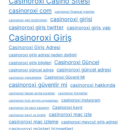
Casinoroxi Casino Sitesi
casinoroxi com
casinoroxi finansal i̇şlemler
casinoroxi girisi
casinoroxi geri bildirimleri
casinoroxi giris twitter
casinoroxi giris yap
Casinoroxi Giriş
Casinoroxi Giriş Adresi
casinoroxi giriş adresi neden değişti
Casinoroxi Güncel
casinoroxi giriş bilgileri
casinoroxi güncel adresi
casinoroxi güncel adres
Casinoroxi Güvenli Mi
casinoroxi güncelleme
casinoroxi güvenlir mi
casinoroxi hakkında
casinoroxi hesap açma kuralları
casinoroxi hizmetler
casinoroxi instagram
casinoroxi hızlı erişim uygulaması
Casinoroxi kayıt
casinoroxi i̇le nasıl kazanılır
casinoroxi maç izle
casinoroxi kayıt ve üyelik
casinoroxi maç izleme
casinoroxi mevcut giriş adresi
casinoroxi müşteri hizmetleri