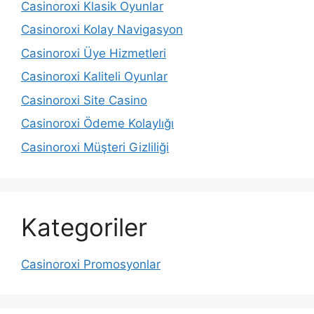
Casinoroxi Klasik Oyunlar
Casinoroxi Kolay Navigasyon
Casinoroxi Üye Hizmetleri
Casinoroxi Kaliteli Oyunlar
Casinoroxi Site Casino
Casinoroxi Ödeme Kolaylığı
Casinoroxi Müşteri Gizliliği
Kategoriler
Casinoroxi Promosyonlar