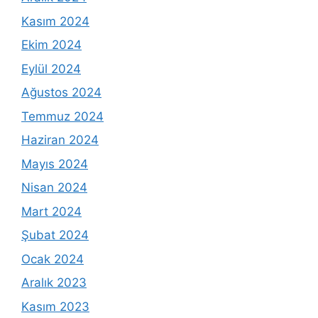
Kasım 2024
Ekim 2024
Eylül 2024
Ağustos 2024
Temmuz 2024
Haziran 2024
Mayıs 2024
Nisan 2024
Mart 2024
Şubat 2024
Ocak 2024
Aralık 2023
Kasım 2023