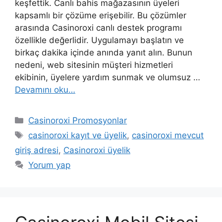
keşfettik. Canlı bahis mağazasının üyeleri
kapsamlı bir çözüme erişebilir. Bu çözümler
arasında Casinoroxi canlı destek programı
özellikle değerlidir. Uygulamayı başlatın ve
birkaç dakika içinde anında yanıt alın. Bunun
nedeni, web sitesinin müşteri hizmetleri
ekibinin, üyelere yardım sunmak ve olumsuz …
Devamını oku…
Kategoriler
Casinoroxi Promosyonlar
Etiketler
casinoroxi kayıt ve üyelik
,
casinoroxi mevcut
giriş adresi
,
Casinoroxi üyelik
Yorum yap