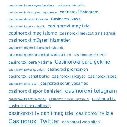
casinoroxi hesap açma kuralları
casinoroxi hizmetler
casinoroxi instagram
casinoroxi hızlı erişim uygulaması
Casinoroxi kayıt
casinoroxi i̇le nasıl kazanılır
casinoroxi maç izle
casinoroxi kayıt ve üyelik
casinoroxi maç izleme
casinoroxi mevcut giriş adresi
casinoroxi müşteri hizmetleri
casinoroxi müşteri hizmetleri hakkında
casinoroxi online casinodaki oyunlar adil mi
casinoroxi oyun sayıları
Casinoroxi para çekme
casinoroxi para yatirma
casinoroxi promosyon
casinoroxi poker oyunları
casinoroxi sanal bahis
casinoroxi sikayet
casinoroxi sitesi
casinoroxi sorun yaşamak
casinoroxi sms i̇ptal
casinoroxi telegram
casinoroxi spor bahisleri
casinoroxi tv
casinoroxi ticaret ücretleri
casinoroxi tutkusu üye ekibi
casinoroxi tv canli maç
casinoroxi tv canli maç izle
casinoroxi tv izle
Casinoroxi Twitter
casinoroxi web sitesi