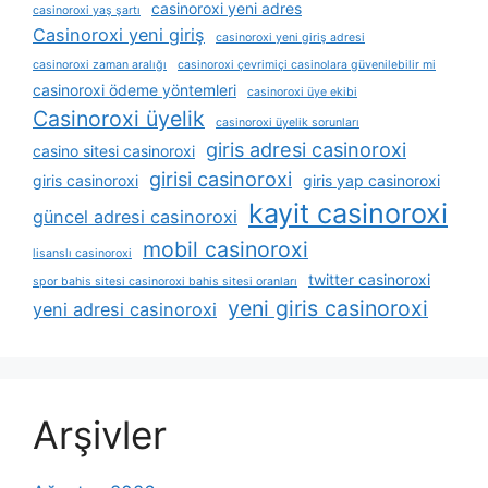
casinoroxi yeni adres
casinoroxi yaş şartı
Casinoroxi yeni giriş
casinoroxi yeni giriş adresi
casinoroxi zaman aralığı
casinoroxi çevrimiçi casinolara güvenilebilir mi
casinoroxi ödeme yöntemleri
casinoroxi üye ekibi
Casinoroxi üyelik
casinoroxi üyelik sorunları
giris adresi casinoroxi
casino sitesi casinoroxi
girisi casinoroxi
giris casinoroxi
giris yap casinoroxi
kayit casinoroxi
güncel adresi casinoroxi
mobil casinoroxi
lisanslı casinoroxi
twitter casinoroxi
spor bahis sitesi casinoroxi bahis sitesi oranları
yeni giris casinoroxi
yeni adresi casinoroxi
Arşivler