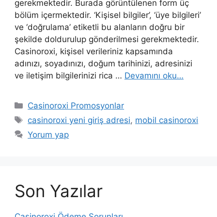
gerekmektedir. Burada görüntülenen form üç
bölüm içermektedir. ‘Kişisel bilgiler’, ‘üye bilgileri’
ve ‘doğrulama’ etiketli bu alanların doğru bir
şekilde doldurulup gönderilmesi gerekmektedir.
Casinoroxi, kişisel verileriniz kapsamında
adınızı, soyadınızı, doğum tarihinizi, adresinizi
ve iletişim bilgilerinizi rica …
Devamını oku…
Kategoriler
Casinoroxi Promosyonlar
Etiketler
casinoroxi yeni giriş adresi
,
mobil casinoroxi
Yorum yap
Son Yazılar
Casinoroxi Ödeme Sorunları