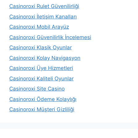
Casinoroxi Rulet Güvenilirliği
Casinoroxi İletişim Kanalları
Casinoroxi Mobil Arayüz
Casinoroxi Güvenilirlik İncelemesi
Casinoroxi Klasik Oyunlar
Casinoroxi Kolay Navigasyon
Casinoroxi Üye Hizmetleri
Casinoroxi Kaliteli Oyunlar
Casinoroxi Site Casino
Casinoroxi Ödeme Kolaylığı
Casinoroxi Müşteri Gizliliği