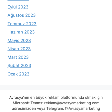
Eylül 2023
Ağustos 2023
Temmuz 2023
Haziran 2023
Mayıs 2023
Nisan 2023
Mart 2023
Şubat 2023
Ocak 2023
Avrasya'nın en büyük reklam platformunda olmak için
Microsoft Teams:
reklam@avrasyamarketing.com
adresimizden veya Telegram: @Avrasyamarketing