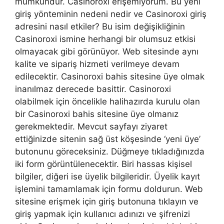
mümkündür. Casinoroxi erişemiyorum. Bu yeni
giriş yönteminin nedeni nedir ve Casinoroxi giriş
adresini nasıl etkiler? Bu isim değişikliğinin
Casinoroxi ismine herhangi bir olumsuz etkisi
olmayacak gibi görünüyor. Web sitesinde aynı
kalite ve sipariş hizmeti verilmeye devam
edilecektir. Casinoroxi bahis sitesine üye olmak
inanılmaz derecede basittir. Casinoroxi
olabilmek için öncelikle halihazırda kurulu olan
bir Casinoroxi bahis sitesine üye olmanız
gerekmektedir. Mevcut sayfayı ziyaret
ettiğinizde sitenin sağ üst köşesinde ‘yeni üye’
butonunu göreceksiniz. Düğmeye tıkladığınızda
iki form görüntülenecektir. Biri hassas kişisel
bilgiler, diğeri ise üyelik bilgileridir. Üyelik kayıt
işlemini tamamlamak için formu doldurun. Web
sitesine erişmek için giriş butonuna tıklayın ve
giriş yapmak için kullanıcı adınızı ve şifrenizi