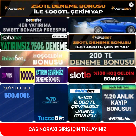
×
CASINORAXI GİRİŞ İÇİN TIKLAYINIZ!