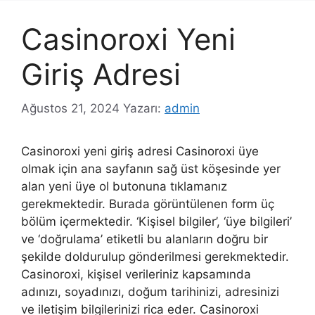
Casinoroxi Yeni
Giriş Adresi
Ağustos 21, 2024
Yazarı:
admin
Casinoroxi yeni giriş adresi Casinoroxi üye
olmak için ana sayfanın sağ üst köşesinde yer
alan yeni üye ol butonuna tıklamanız
gerekmektedir. Burada görüntülenen form üç
bölüm içermektedir. ‘Kişisel bilgiler’, ‘üye bilgileri’
ve ‘doğrulama’ etiketli bu alanların doğru bir
şekilde doldurulup gönderilmesi gerekmektedir.
Casinoroxi, kişisel verileriniz kapsamında
adınızı, soyadınızı, doğum tarihinizi, adresinizi
ve iletişim bilgilerinizi rica eder. Casinoroxi