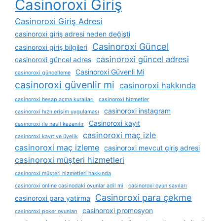
Casinoroxi Giriş
Casinoroxi Giriş Adresi
casinoroxi giriş adresi neden değişti
Casinoroxi Güncel
casinoroxi giriş bilgileri
casinoroxi güncel adresi
casinoroxi güncel adres
Casinoroxi Güvenli Mi
casinoroxi güncelleme
casinoroxi güvenlir mi
casinoroxi hakkında
casinoroxi hesap açma kuralları
casinoroxi hizmetler
casinoroxi instagram
casinoroxi hızlı erişim uygulaması
Casinoroxi kayıt
casinoroxi i̇le nasıl kazanılır
casinoroxi maç izle
casinoroxi kayıt ve üyelik
casinoroxi maç izleme
casinoroxi mevcut giriş adresi
casinoroxi müşteri hizmetleri
casinoroxi müşteri hizmetleri hakkında
casinoroxi online casinodaki oyunlar adil mi
casinoroxi oyun sayıları
Casinoroxi para çekme
casinoroxi para yatirma
casinoroxi promosyon
casinoroxi poker oyunları