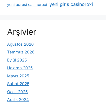
yeni giris casinoroxi
yeni adresi casinoroxi
Arşivler
Ağustos 2026
Temmuz 2026
Eylül 2025
Haziran 2025
Mayıs 2025
Şubat 2025
Ocak 2025
Aralık 2024