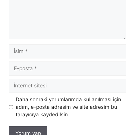
İsim
E-
posta
İnternet
sitesi
Daha sonraki yorumlarımda kullanılması için
adım, e-posta adresim ve site adresim bu
tarayıcıya kaydedilsin.