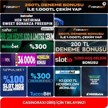
×
CASINORAXI GİRİŞ İÇİN TIKLAYINIZ!