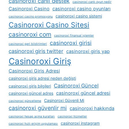
casinoroxi canlı destek
casinoroxi canlı oyun nedir
Casinoroxi Casino
casinoroxi casino oyunları
casinoroxi casino sistemi
casinoroxi casino promosyonu
Casinoroxi Casino Sitesi
casinoroxi com
casinoroxi finansal i̇şlemler
casinoroxi girisi
casinoroxi geri bildirimleri
casinoroxi giris twitter
casinoroxi giris yap
Casinoroxi Giriş
Casinoroxi Giriş Adresi
casinoroxi giriş adresi neden değişti
Casinoroxi Güncel
casinoroxi giriş bilgileri
casinoroxi güncel adresi
casinoroxi güncel adres
Casinoroxi Güvenli Mi
casinoroxi güncelleme
casinoroxi güvenlir mi
casinoroxi hakkında
casinoroxi hesap açma kuralları
casinoroxi hizmetler
casinoroxi instagram
casinoroxi hızlı erişim uygulaması