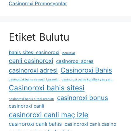
Casinoroxi Promosyonlar
Etiket Bulutu
bahis sitesi casinoroxi
bonuslar
canli casinoroxi
casinoroxi adres
Casinoroxi Bahis
casinoroxi adresi
casinoroxi bahis i̇le nasıl kazanılır
casinoroxi bahis kuralları yaş şartı
Casinoroxi bahis sitesi
casinoroxi bonus
casinoroxi bahis sitesi oranları
casinoroxi canli
casinoroxi canli maç izle
casinoroxi canlı bahis
casinoroxi canlı casino