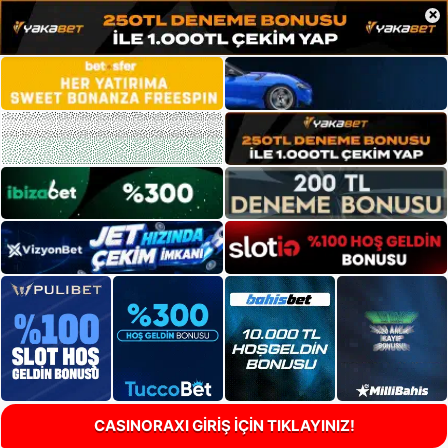
×
CASINORAXI GİRİŞ İÇİN TIKLAYINIZ!