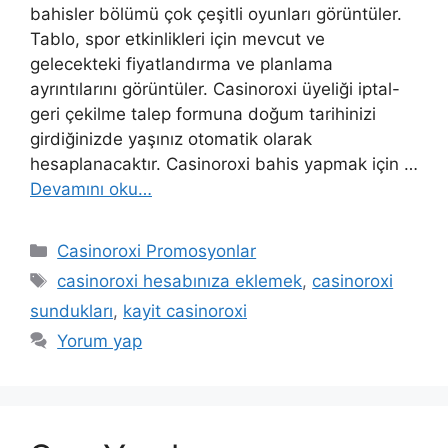
bahisler bölümü çok çeşitli oyunları görüntüler.
Tablo, spor etkinlikleri için mevcut ve
gelecekteki fiyatlandırma ve planlama
ayrıntılarını görüntüler. Casinoroxi üyeliği iptal-
geri çekilme talep formuna doğum tarihinizi
girdiğinizde yaşınız otomatik olarak
hesaplanacaktır. Casinoroxi bahis yapmak için …
Devamını oku…
Kategoriler
Casinoroxi Promosyonlar
Etiketler
casinoroxi hesabınıza eklemek
,
casinoroxi
sundukları
,
kayit casinoroxi
Yorum yap