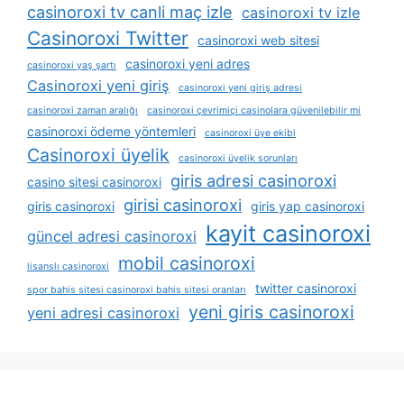
casinoroxi tv canli maç izle
casinoroxi tv izle
Casinoroxi Twitter
casinoroxi web sitesi
casinoroxi yeni adres
casinoroxi yaş şartı
Casinoroxi yeni giriş
casinoroxi yeni giriş adresi
casinoroxi zaman aralığı
casinoroxi çevrimiçi casinolara güvenilebilir mi
casinoroxi ödeme yöntemleri
casinoroxi üye ekibi
Casinoroxi üyelik
casinoroxi üyelik sorunları
giris adresi casinoroxi
casino sitesi casinoroxi
girisi casinoroxi
giris casinoroxi
giris yap casinoroxi
kayit casinoroxi
güncel adresi casinoroxi
mobil casinoroxi
lisanslı casinoroxi
twitter casinoroxi
spor bahis sitesi casinoroxi bahis sitesi oranları
yeni giris casinoroxi
yeni adresi casinoroxi