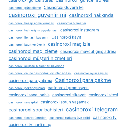
casinoroxi güncel adresi
casinoroxi güncel adres
Casinoroxi Güvenli Mi
casinoroxi güncelleme
casinoroxi güvenlir mi
casinoroxi hakkında
casinoroxi hesap açma kuralları
casinoroxi hizmetler
casinoroxi instagram
casinoroxi hızlı erişim uygulaması
Casinoroxi kayıt
casinoroxi i̇le nasıl kazanılır
casinoroxi maç izle
casinoroxi kayıt ve üyelik
casinoroxi maç izleme
casinoroxi mevcut giriş adresi
casinoroxi müşteri hizmetleri
casinoroxi müşteri hizmetleri hakkında
casinoroxi online casinodaki oyunlar adil mi
casinoroxi oyun sayıları
Casinoroxi para çekme
casinoroxi para yatirma
casinoroxi promosyon
casinoroxi poker oyunları
casinoroxi sanal bahis
casinoroxi sikayet
casinoroxi sitesi
casinoroxi sorun yaşamak
casinoroxi sms i̇ptal
casinoroxi telegram
casinoroxi spor bahisleri
casinoroxi tv
casinoroxi ticaret ücretleri
casinoroxi tutkusu üye ekibi
casinoroxi tv canli maç