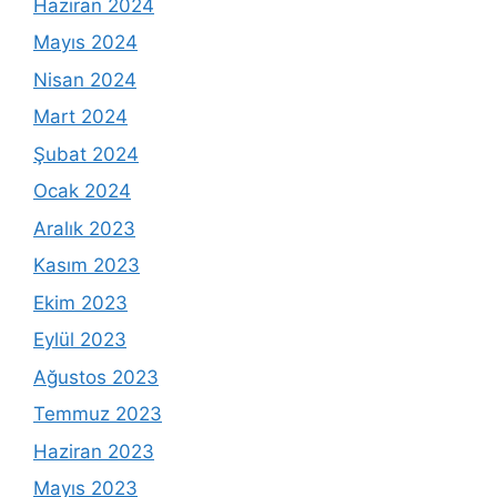
Haziran 2024
Mayıs 2024
Nisan 2024
Mart 2024
Şubat 2024
Ocak 2024
Aralık 2023
Kasım 2023
Ekim 2023
Eylül 2023
Ağustos 2023
Temmuz 2023
Haziran 2023
Mayıs 2023