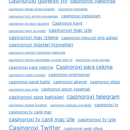
casinoroxi güvenlir mi
casinoroxi hakkında
casinoroxi hesap açma kuralları
casinoroxi hizmetler
casinoroxi instagram
casinoroxi hızlı erişim uygulaması
Casinoroxi kayıt
casinoroxi i̇le nasıl kazanılır
casinoroxi maç izle
casinoroxi kayıt ve üyelik
casinoroxi maç izleme
casinoroxi mevcut giriş adresi
casinoroxi müşteri hizmetleri
casinoroxi müşteri hizmetleri hakkında
casinoroxi online casinodaki oyunlar adil mi
casinoroxi oyun sayıları
Casinoroxi para çekme
casinoroxi para yatirma
casinoroxi promosyon
casinoroxi poker oyunları
casinoroxi sanal bahis
casinoroxi sikayet
casinoroxi sitesi
casinoroxi sorun yaşamak
casinoroxi sms i̇ptal
casinoroxi telegram
casinoroxi spor bahisleri
casinoroxi tv
casinoroxi ticaret ücretleri
casinoroxi tutkusu üye ekibi
casinoroxi tv canli maç
casinoroxi tv canli maç izle
casinoroxi tv izle
Casinoroxi Twitter
casinoroxi web sitesi