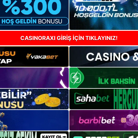
CASINORAXI GİRİŞ İÇİN TIKLAYINIZ!