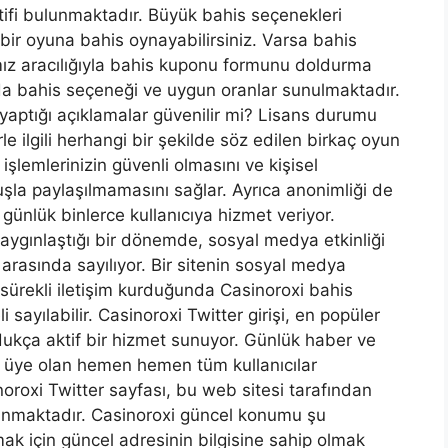
atifi bulunmaktadır. Büyük bahis seçenekleri
bir oyuna bahis oynayabilirsiniz. Varsa bahis
ız aracılığıyla bahis kuponu formunu doldurma
da bahis seçeneği ve uygun oranlar sunulmaktadır.
i yaptığı açıklamalar güvenilir mi? Lisans durumu
e ilgili herhangi bir şekilde söz edilen birkaç oyun
işlemlerinizin güvenli olmasını ve kişisel
uluşla paylaşılmamasını sağlar. Ayrıca anonimliği de
ünlük binlerce kullanıcıya hizmet veriyor.
 yaygınlaştığı bir dönemde, sosyal medya etkinliği
 arasında sayılıyor. Bir sitenin sosyal medya
a sürekli iletişim kurduğunda Casinoroxi bahis
i sayılabilir. Casinoroxi Twitter girişi, en popüler
ukça aktif bir hizmet sunuyor. Günlük haber ve
esi üye olan hemen hemen tüm kullanıcılar
noroxi Twitter sayfası, bu web sitesi tarafından
sunmaktadır. Casinoroxi güncel konumu şu
mak için güncel adresinin bilgisine sahip olmak