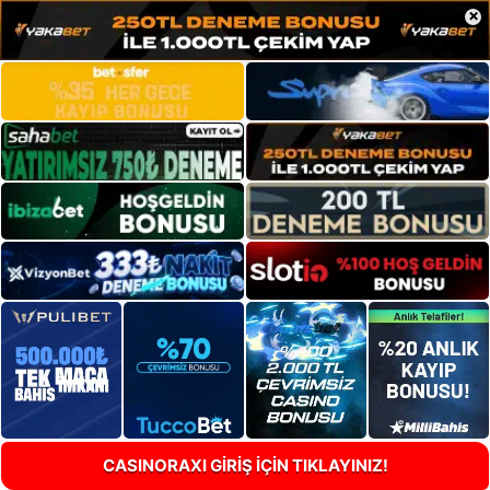
×
CASINORAXI GİRİŞ İÇİN TIKLAYINIZ!