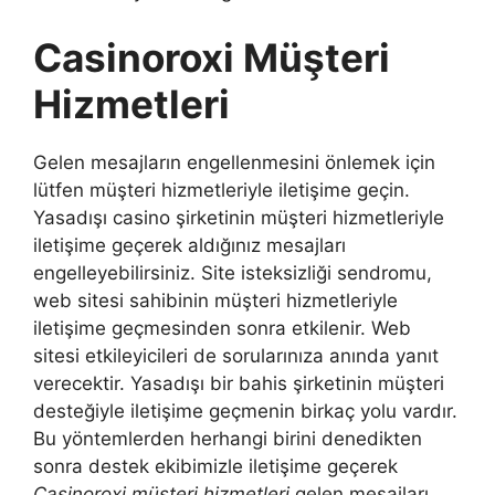
Casinoroxi Müşteri
Hizmetleri
Gelen mesajların engellenmesini önlemek için
lütfen müşteri hizmetleriyle iletişime geçin.
Yasadışı casino şirketinin müşteri hizmetleriyle
iletişime geçerek aldığınız mesajları
engelleyebilirsiniz. Site isteksizliği sendromu,
web sitesi sahibinin müşteri hizmetleriyle
iletişime geçmesinden sonra etkilenir. Web
sitesi etkileyicileri de sorularınıza anında yanıt
verecektir. Yasadışı bir bahis şirketinin müşteri
desteğiyle iletişime geçmenin birkaç yolu vardır.
Bu yöntemlerden herhangi birini denedikten
sonra destek ekibimizle iletişime geçerek
Casinoroxi müşteri hizmetleri
gelen mesajları