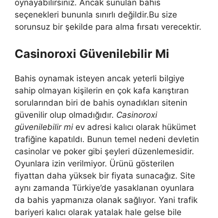
oynayabilirsiniz. Ancak sunulan bahis
seçenekleri bununla sınırlı değildir.Bu size
sorunsuz bir şekilde para alma fırsatı verecektir.
Casinoroxi Güvenilebilir Mi
Bahis oynamak isteyen ancak yeterli bilgiye
sahip olmayan kişilerin en çok kafa karıştıran
sorularından biri de bahis oynadıkları sitenin
güvenilir olup olmadığıdır.
Casinoroxi
güvenilebilir mi
ev adresi kalıcı olarak hükümet
trafiğine kapatıldı. Bunun temel nedeni devletin
casinolar ve poker gibi şeyleri düzenlemesidir.
Oyunlara izin verilmiyor. Ürünü gösterilen
fiyattan daha yüksek bir fiyata sunacağız. Site
aynı zamanda Türkiye’de yasaklanan oyunlara
da bahis yapmanıza olanak sağlıyor. Yani trafik
bariyeri kalıcı olarak yatalak hale gelse bile