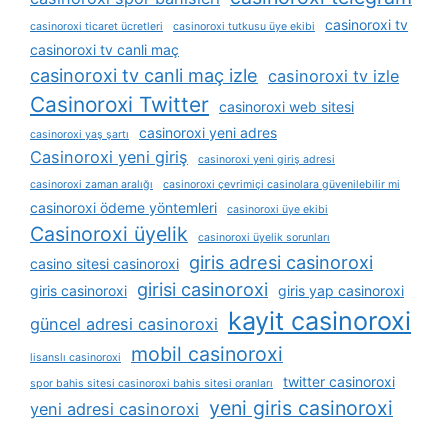
casinoroxi tv
casinoroxi ticaret ücretleri
casinoroxi tutkusu üye ekibi
casinoroxi tv canli maç
casinoroxi tv canli maç izle
casinoroxi tv izle
Casinoroxi Twitter
casinoroxi web sitesi
casinoroxi yeni adres
casinoroxi yaş şartı
Casinoroxi yeni giriş
casinoroxi yeni giriş adresi
casinoroxi zaman aralığı
casinoroxi çevrimiçi casinolara güvenilebilir mi
casinoroxi ödeme yöntemleri
casinoroxi üye ekibi
Casinoroxi üyelik
casinoroxi üyelik sorunları
giris adresi casinoroxi
casino sitesi casinoroxi
girisi casinoroxi
giris casinoroxi
giris yap casinoroxi
kayit casinoroxi
güncel adresi casinoroxi
mobil casinoroxi
lisanslı casinoroxi
twitter casinoroxi
spor bahis sitesi casinoroxi bahis sitesi oranları
yeni giris casinoroxi
yeni adresi casinoroxi