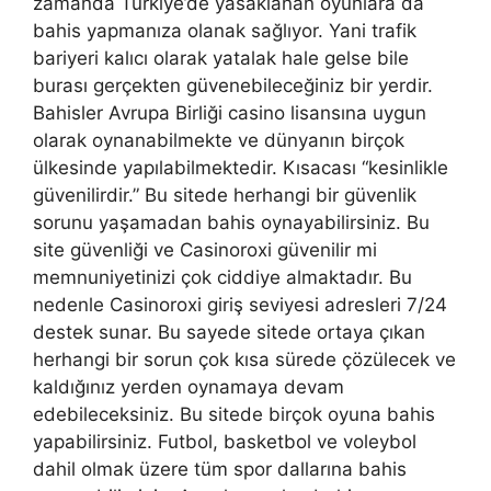
zamanda Türkiye’de yasaklanan oyunlara da
bahis yapmanıza olanak sağlıyor. Yani trafik
bariyeri kalıcı olarak yatalak hale gelse bile
burası gerçekten güvenebileceğiniz bir yerdir.
Bahisler Avrupa Birliği casino lisansına uygun
olarak oynanabilmekte ve dünyanın birçok
ülkesinde yapılabilmektedir. Kısacası “kesinlikle
güvenilirdir.” Bu sitede herhangi bir güvenlik
sorunu yaşamadan bahis oynayabilirsiniz. Bu
site güvenliği ve Casinoroxi güvenilir mi
memnuniyetinizi çok ciddiye almaktadır. Bu
nedenle Casinoroxi giriş seviyesi adresleri 7/24
destek sunar. Bu sayede sitede ortaya çıkan
herhangi bir sorun çok kısa sürede çözülecek ve
kaldığınız yerden oynamaya devam
edebileceksiniz. Bu sitede birçok oyuna bahis
yapabilirsiniz. Futbol, basketbol ve voleybol
dahil olmak üzere tüm spor dallarına bahis