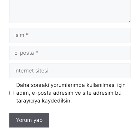
İsim
E-
posta
İnternet
sitesi
Daha sonraki yorumlarımda kullanılması için
adım, e-posta adresim ve site adresim bu
tarayıcıya kaydedilsin.