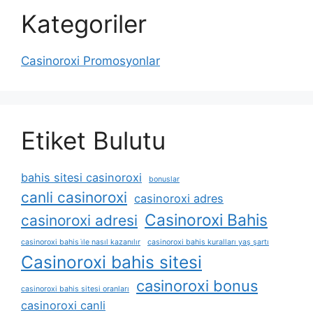
Kategoriler
Casinoroxi Promosyonlar
Etiket Bulutu
bahis sitesi casinoroxi
bonuslar
canli casinoroxi
casinoroxi adres
Casinoroxi Bahis
casinoroxi adresi
casinoroxi bahis i̇le nasıl kazanılır
casinoroxi bahis kuralları yaş şartı
Casinoroxi bahis sitesi
casinoroxi bonus
casinoroxi bahis sitesi oranları
casinoroxi canli