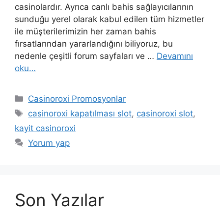
casinolardır. Ayrıca canlı bahis sağlayıcılarının
sunduğu yerel olarak kabul edilen tüm hizmetler
ile müşterilerimizin her zaman bahis
fırsatlarından yararlandığını biliyoruz, bu
nedenle çeşitli forum sayfaları ve …
Devamını
oku…
Kategoriler
Casinoroxi Promosyonlar
Etiketler
casinoroxi kapatılması slot
,
casinoroxi slot
,
kayit casinoroxi
Yorum yap
Son Yazılar