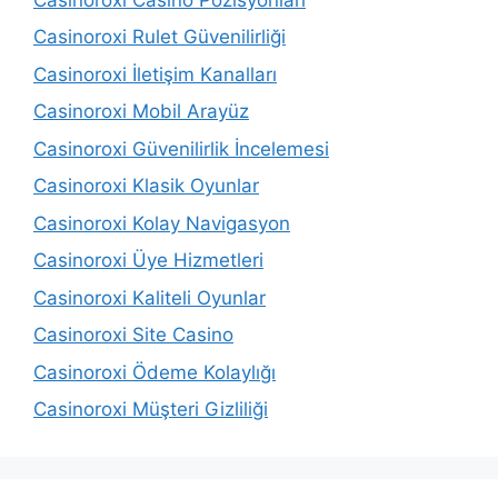
Casinoroxi Rulet Güvenilirliği
Casinoroxi İletişim Kanalları
Casinoroxi Mobil Arayüz
Casinoroxi Güvenilirlik İncelemesi
Casinoroxi Klasik Oyunlar
Casinoroxi Kolay Navigasyon
Casinoroxi Üye Hizmetleri
Casinoroxi Kaliteli Oyunlar
Casinoroxi Site Casino
Casinoroxi Ödeme Kolaylığı
Casinoroxi Müşteri Gizliliği