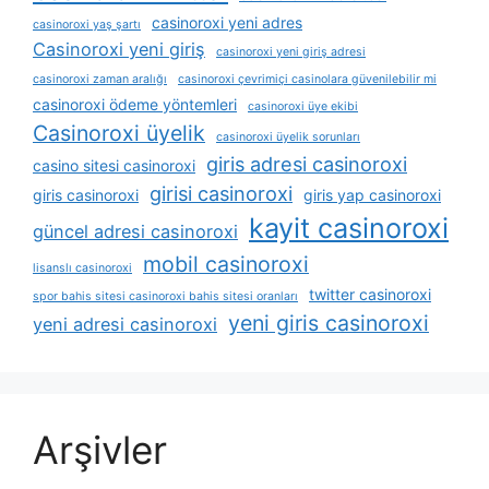
casinoroxi yeni adres
casinoroxi yaş şartı
Casinoroxi yeni giriş
casinoroxi yeni giriş adresi
casinoroxi zaman aralığı
casinoroxi çevrimiçi casinolara güvenilebilir mi
casinoroxi ödeme yöntemleri
casinoroxi üye ekibi
Casinoroxi üyelik
casinoroxi üyelik sorunları
giris adresi casinoroxi
casino sitesi casinoroxi
girisi casinoroxi
giris casinoroxi
giris yap casinoroxi
kayit casinoroxi
güncel adresi casinoroxi
mobil casinoroxi
lisanslı casinoroxi
twitter casinoroxi
spor bahis sitesi casinoroxi bahis sitesi oranları
yeni giris casinoroxi
yeni adresi casinoroxi
Arşivler