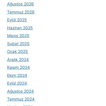
Ağustos 2026
Temmuz 2026
Eylül 2025
Haziran 2025
Mayıs 2025
Şubat 2025
Ocak 2025
Aralık 2024
Kasım 2024
Ekim 2024
Eylül 2024
Ağustos 2024
Temmuz 2024