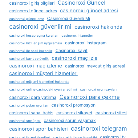
Casinoroxi Güncel
casinoroxi giriş bilgileri
casinoroxi güncel adresi
casinoroxi güncel adres
Casinoroxi Güvenli Mi
casinoroxi güncelleme
casinoroxi güvenlir mi
casinoroxi hakkında
casinoroxi hesap açma kuralları
casinoroxi hizmetler
casinoroxi instagram
casinoroxi hızlı erişim uygulaması
Casinoroxi kayıt
casinoroxi i̇le nasıl kazanılır
casinoroxi maç izle
casinoroxi kayıt ve üyelik
casinoroxi maç izleme
casinoroxi mevcut giriş adresi
casinoroxi müşteri hizmetleri
casinoroxi müşteri hizmetleri hakkında
casinoroxi online casinodaki oyunlar adil mi
casinoroxi oyun sayıları
Casinoroxi para çekme
casinoroxi para yatirma
casinoroxi promosyon
casinoroxi poker oyunları
casinoroxi sanal bahis
casinoroxi sikayet
casinoroxi sitesi
casinoroxi sorun yaşamak
casinoroxi sms i̇ptal
casinoroxi telegram
casinoroxi spor bahisleri
casinoroxi tv
casinoroxi ticaret ücretleri
casinoroxi tutkusu üye ekibi