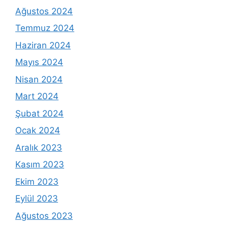
Ağustos 2024
Temmuz 2024
Haziran 2024
Mayıs 2024
Nisan 2024
Mart 2024
Şubat 2024
Ocak 2024
Aralık 2023
Kasım 2023
Ekim 2023
Eylül 2023
Ağustos 2023