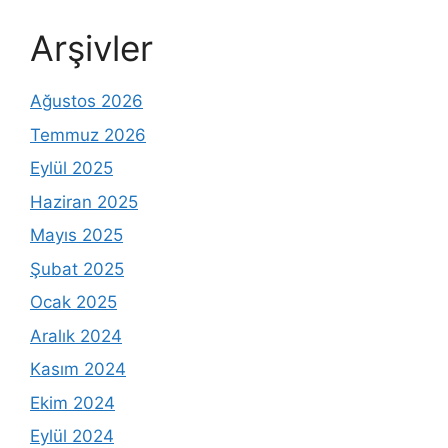
Arşivler
Ağustos 2026
Temmuz 2026
Eylül 2025
Haziran 2025
Mayıs 2025
Şubat 2025
Ocak 2025
Aralık 2024
Kasım 2024
Ekim 2024
Eylül 2024