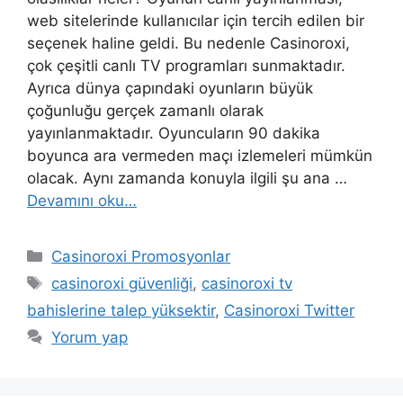
web sitelerinde kullanıcılar için tercih edilen bir
seçenek haline geldi. Bu nedenle Casinoroxi,
çok çeşitli canlı TV programları sunmaktadır.
Ayrıca dünya çapındaki oyunların büyük
çoğunluğu gerçek zamanlı olarak
yayınlanmaktadır. Oyuncuların 90 dakika
boyunca ara vermeden maçı izlemeleri mümkün
olacak. Aynı zamanda konuyla ilgili şu ana …
Devamını oku…
Kategoriler
Casinoroxi Promosyonlar
Etiketler
casinoroxi güvenliği
,
casinoroxi tv
bahislerine talep yüksektir
,
Casinoroxi Twitter
Yorum yap