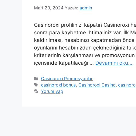
Mart 20, 2024
Yazarı:
admin
Casinoroxi profilinizi kapatın Casinoroxi
sonra para kaybetme ihtimaliniz var. İlk M
kaldırılması, hesabınızı kapatmadan önce b
oyunlarını hesabınızdan çekmediğiniz takdi
kriterlerinin karşılanması ve promosyonu
içerisinde kapatılacağı …
Devamını oku…
Kategoriler
Casinoroxi Promosyonlar
Etiketler
casinoroxi bonus
,
Casinoroxi Casino
,
casinorox
Yorum yap