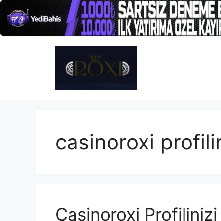
İçeriğe
atla
casinoroxi profili
Casinoroxi Profiliniz