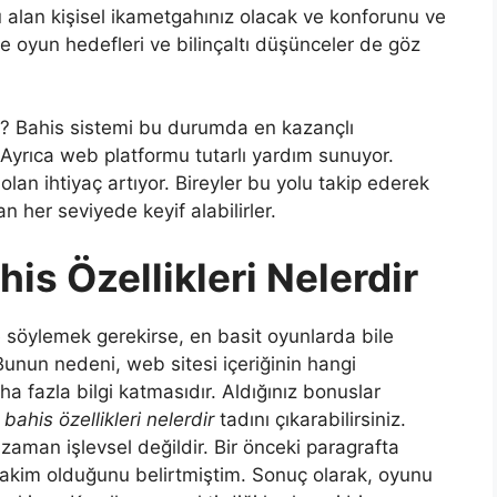
Bu alan kişisel ikametgahınız olacak ve konforunu ve
se oyun hedefleri ve bilinçaltı düşünceler de göz
r? Bahis sistemi bu durumda en kazançlı
 Ayrıca web platformu tutarlı yardım sunuyor.
olan ihtiyaç artıyor. Bireyler bu yolu takip ederek
an her seviyede keyif alabilirler.
is Özellikleri Nelerdir
e söylemek gerekirse, en basit oyunlarda bile
. Bunun nedeni, web sitesi içeriğinin hangi
 fazla bilgi katmasıdır. Aldığınız bonuslar
bahis özellikleri nelerdir
tadını çıkarabilirsiniz.
 zaman işlevsel değildir. Bir önceki paragrafta
hakim olduğunu belirtmiştim. Sonuç olarak, oyunu