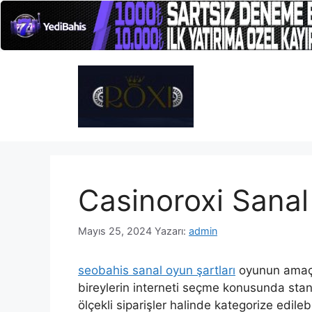
İçeriğe
atla
Casinoroxi Sanal
Mayıs 25, 2024
Yazarı:
admin
seobahis sanal oyun şartları
oyunun amaçla
bireylerin interneti seçme konusunda standa
ölçekli siparişler halinde kategorize edileb