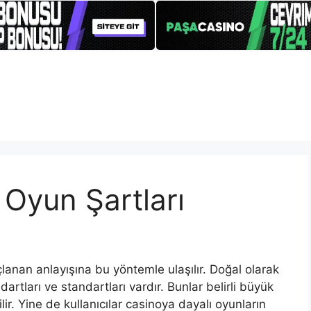
 Oyun Şartları
nan anlayışına bu yöntemle ulaşılır. Doğal olarak
rtları ve standartları vardır. Bunlar belirli büyük
ilir. Yine de kullanıcılar casinoya dayalı oyunların