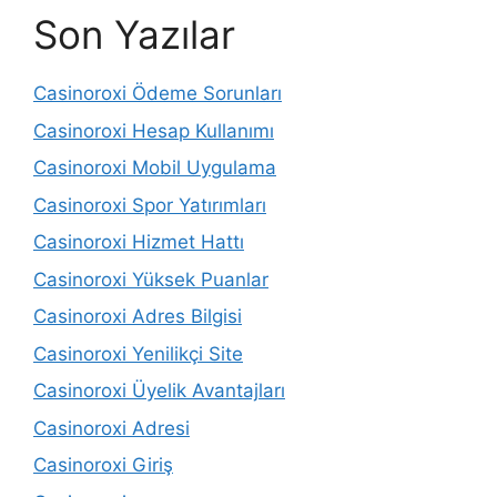
Son Yazılar
Casinoroxi Ödeme Sorunları
Casinoroxi Hesap Kullanımı
Casinoroxi Mobil Uygulama
Casinoroxi Spor Yatırımları
Casinoroxi Hizmet Hattı
Casinoroxi Yüksek Puanlar
Casinoroxi Adres Bilgisi
Casinoroxi Yenilikçi Site
Casinoroxi Üyelik Avantajları
Casinoroxi Adresi
Casinoroxi Giriş