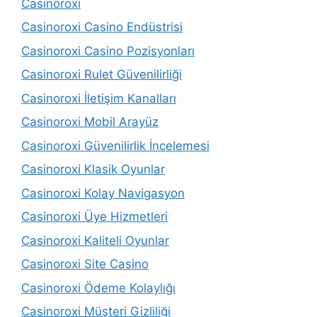
Casinoroxi
Casinoroxi Casino Endüstrisi
Casinoroxi Casino Pozisyonları
Casinoroxi Rulet Güvenilirliği
Casinoroxi İletişim Kanalları
Casinoroxi Mobil Arayüz
Casinoroxi Güvenilirlik İncelemesi
Casinoroxi Klasik Oyunlar
Casinoroxi Kolay Navigasyon
Casinoroxi Üye Hizmetleri
Casinoroxi Kaliteli Oyunlar
Casinoroxi Site Casino
Casinoroxi Ödeme Kolaylığı
Casinoroxi Müşteri Gizliliği