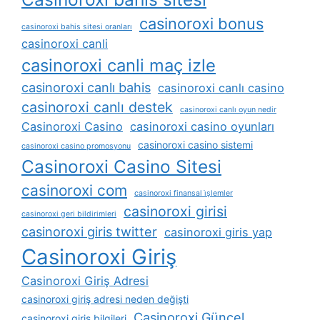
casinoroxi bonus
casinoroxi bahis sitesi oranları
casinoroxi canli
casinoroxi canli maç izle
casinoroxi canlı bahis
casinoroxi canlı casino
casinoroxi canlı destek
casinoroxi canlı oyun nedir
Casinoroxi Casino
casinoroxi casino oyunları
casinoroxi casino sistemi
casinoroxi casino promosyonu
Casinoroxi Casino Sitesi
casinoroxi com
casinoroxi finansal i̇şlemler
casinoroxi girisi
casinoroxi geri bildirimleri
casinoroxi giris twitter
casinoroxi giris yap
Casinoroxi Giriş
Casinoroxi Giriş Adresi
casinoroxi giriş adresi neden değişti
Casinoroxi Güncel
casinoroxi giriş bilgileri