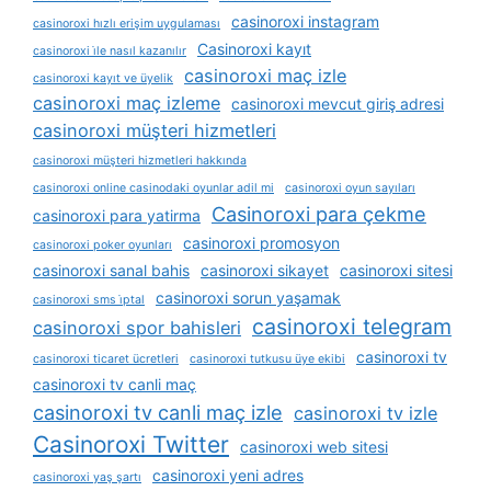
casinoroxi instagram
casinoroxi hızlı erişim uygulaması
Casinoroxi kayıt
casinoroxi i̇le nasıl kazanılır
casinoroxi maç izle
casinoroxi kayıt ve üyelik
casinoroxi maç izleme
casinoroxi mevcut giriş adresi
casinoroxi müşteri hizmetleri
casinoroxi müşteri hizmetleri hakkında
casinoroxi online casinodaki oyunlar adil mi
casinoroxi oyun sayıları
Casinoroxi para çekme
casinoroxi para yatirma
casinoroxi promosyon
casinoroxi poker oyunları
casinoroxi sanal bahis
casinoroxi sikayet
casinoroxi sitesi
casinoroxi sorun yaşamak
casinoroxi sms i̇ptal
casinoroxi telegram
casinoroxi spor bahisleri
casinoroxi tv
casinoroxi ticaret ücretleri
casinoroxi tutkusu üye ekibi
casinoroxi tv canli maç
casinoroxi tv canli maç izle
casinoroxi tv izle
Casinoroxi Twitter
casinoroxi web sitesi
casinoroxi yeni adres
casinoroxi yaş şartı