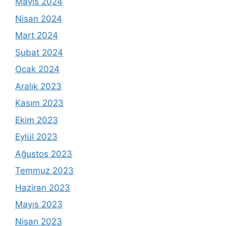
Mayıs 2024
Nisan 2024
Mart 2024
Şubat 2024
Ocak 2024
Aralık 2023
Kasım 2023
Ekim 2023
Eylül 2023
Ağustos 2023
Temmuz 2023
Haziran 2023
Mayıs 2023
Nisan 2023