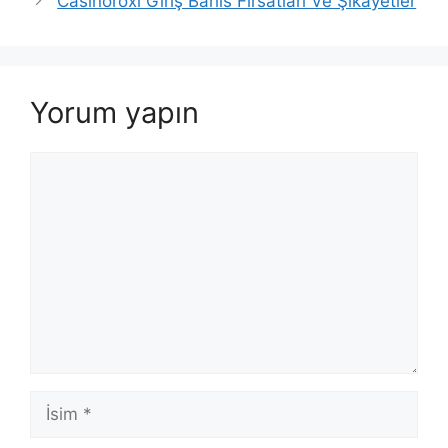
Casinoroxi Giriş Bahis Fırsatları Ve Şikâyetler
Yorum yapın
Yorum
İsim