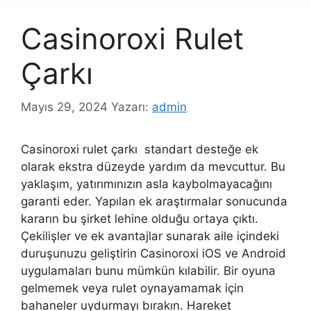
Casinoroxi Rulet
Çarkı
Mayıs 29, 2024
Yazarı:
admin
Casinoroxi rulet çarkı standart desteğe ek
olarak ekstra düzeyde yardım da mevcuttur. Bu
yaklaşım, yatırımınızın asla kaybolmayacağını
garanti eder. Yapılan ek araştırmalar sonucunda
kararın bu şirket lehine olduğu ortaya çıktı.
Çekilişler ve ek avantajlar sunarak aile içindeki
duruşunuzu geliştirin Casinoroxi iOS ve Android
uygulamaları bunu mümkün kılabilir. Bir oyuna
gelmemek veya rulet oynayamamak için
bahaneler uydurmayı bırakın. Hareket