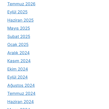
Temmuz 2026
Eylül 2025
Haziran 2025
Mayıs 2025
Şubat 2025
Ocak 2025
Aralık 2024
Kasım 2024
Ekim 2024
Eylül 2024
Ağustos 2024
Temmuz 2024
Haziran 2024