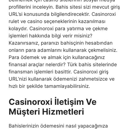
profillerini inceleyin. Bahis sitesi sizi mevcut giriş
URL’si konusunda bilgilendirecektir. Casinoroxi
rulet ve casino seçeneklerinin kazanılması
kolaydır. Casinoroxi para yatırma ve çekme
işlemleri hakkında bilgi verir misiniz?
Kazanırsanız, paranızı bahisçinin hesabından
onların para adamlarını kullanarak çekmelisiniz.
Para ödemek ve almak için kullanacağınız
finansal araçlar nelerdir? Türk bahis sitelerinde
finansman işlemleri basittir. Casinoroxi giriş
URL’nizi kullanarak ödemenizi zahmetsizce ve
hızlı bir şekilde tamamlayabilirsiniz.
Casinoroxi İletişim Ve
Müşteri Hizmetleri
Bahislerinizin ödemesini nasıl yapacağınıza