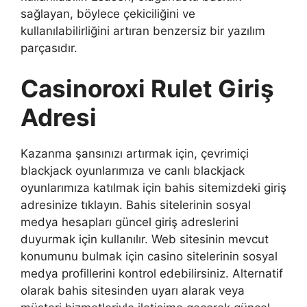
sağlayan, böylece çekiciliğini ve
kullanılabilirliğini artıran benzersiz bir yazılım
parçasıdır.
Casinoroxi Rulet Giriş
Adresi
Kazanma şansınızı artırmak için, çevrimiçi
blackjack oyunlarımıza ve canlı blackjack
oyunlarımıza katılmak için bahis sitemizdeki giriş
adresinize tıklayın. Bahis sitelerinin sosyal
medya hesapları güncel giriş adreslerini
duyurmak için kullanılır. Web sitesinin mevcut
konumunu bulmak için casino sitelerinin sosyal
medya profillerini kontrol edebilirsiniz. Alternatif
olarak bahis sitesinden uyarı alarak veya