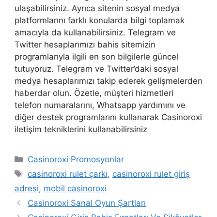
ulaşabilirsiniz. Ayrıca sitenin sosyal medya
platformlarını farklı konularda bilgi toplamak
amacıyla da kullanabilirsiniz. Telegram ve
Twitter hesaplarımızı bahis sitemizin
programlarıyla ilgili en son bilgilerle güncel
tutuyoruz. Telegram ve Twitter’daki sosyal
medya hesaplarımızı takip ederek gelişmelerden
haberdar olun. Özetle, müşteri hizmetleri
telefon numaralarını, Whatsapp yardımını ve
diğer destek programlarını kullanarak Casinoroxi
iletişim tekniklerini kullanabilirsiniz
Kategoriler
Casinoroxi Promosyonlar
Etiketler
casinoroxi rulet çarkı
,
casinoroxi rulet giriş
adresi
,
mobil casinoroxi
Casinoroxi Sanal Oyun Şartları