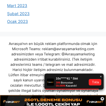
Mart 2023
Şubat 2023
Ocak 2023
Avrasya'nın en büyük reklam platformunda olmak için
Microsoft Teams:
reklam@avrasyamarketing.com
adresimizden veya Telegram: @Avrasyamarketing
adresimizden irtibat kurabilirsiniz. (Tek iletişim
adreslerimiz teams / telegram ve mail adresimizdir.
Harici hiçbir iletişim adresimiz bulunmamaktadır.
Lütfen itibar etmeyiniz.) Türkiye yasalarına göre 7258
sayılı kanun uyarınca yasa dışı bahis oynamanın
cezaları mevcuttur. Şu an bulunduğunuz site hiç bir
şekilde illegal bahis oyunları oynatmıyor ve oynamaya
aracı olmuyordur.
betcasper
|
lejyonerbet
|
pradabet
|
×
casinosezar
|
casinokali
|
slotra
|
sakibet
|
prensbet