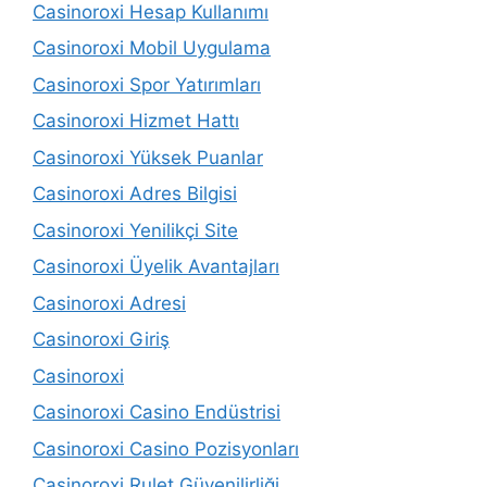
Casinoroxi Hesap Kullanımı
Casinoroxi Mobil Uygulama
Casinoroxi Spor Yatırımları
Casinoroxi Hizmet Hattı
Casinoroxi Yüksek Puanlar
Casinoroxi Adres Bilgisi
Casinoroxi Yenilikçi Site
Casinoroxi Üyelik Avantajları
Casinoroxi Adresi
Casinoroxi Giriş
Casinoroxi
Casinoroxi Casino Endüstrisi
Casinoroxi Casino Pozisyonları
Casinoroxi Rulet Güvenilirliği