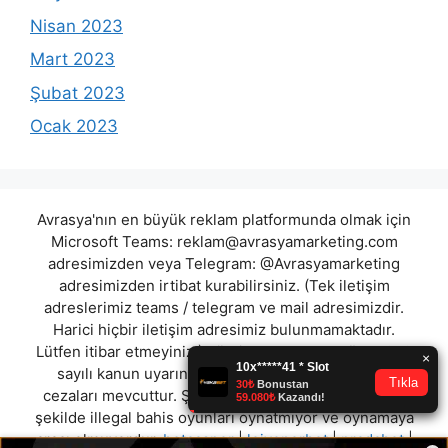
Nisan 2023
Mart 2023
Şubat 2023
Ocak 2023
Avrasya'nın en büyük reklam platformunda olmak için
Microsoft Teams:
reklam@avrasyamarketing.com
adresimizden veya Telegram: @Avrasyamarketing
adresimizden irtibat kurabilirsiniz. (Tek iletişim
adreslerimiz teams / telegram ve mail adresimizdir.
Harici hiçbir iletişim adresimiz bulunmamaktadır.
Lütfen itibar etmeyiniz.) Türkiye yasalarına göre 7258
sayılı kanun uyarınca yasa dışı bahis oynamanın
cezaları mevcuttur. Şu an bulunduğunuz site hiç bir
şekilde illegal bahis oyunları oynatmıyor ve oynamaya
aracı olmuyordur.
betcasper
|
lejyonerbet
|
pradabet
|