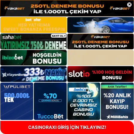
×
CASINORAXI GİRİŞ İÇİN TIKLAYINIZ!