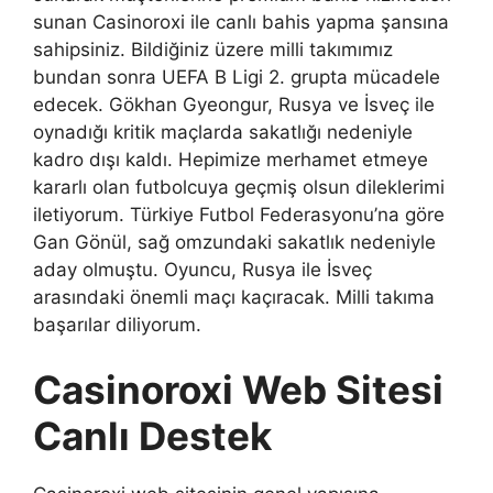
sunan Casinoroxi ile canlı bahis yapma şansına
sahipsiniz. Bildiğiniz üzere milli takımımız
bundan sonra UEFA B Ligi 2. grupta mücadele
edecek. Gökhan Gyeongur, Rusya ve İsveç ile
oynadığı kritik maçlarda sakatlığı nedeniyle
kadro dışı kaldı. Hepimize merhamet etmeye
kararlı olan futbolcuya geçmiş olsun dileklerimi
iletiyorum. Türkiye Futbol Federasyonu’na göre
Gan Gönül, sağ omzundaki sakatlık nedeniyle
aday olmuştu. Oyuncu, Rusya ile İsveç
arasındaki önemli maçı kaçıracak. Milli takıma
başarılar diliyorum.
Casinoroxi Web Sitesi
Canlı Destek