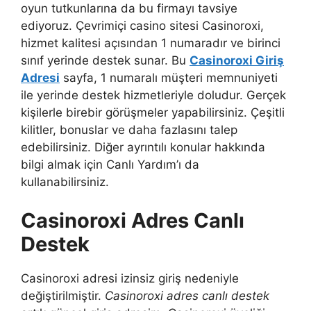
oyun tutkunlarına da bu firmayı tavsiye
ediyoruz. Çevrimiçi casino sitesi Casinoroxi,
hizmet kalitesi açısından 1 numaradır ve birinci
sınıf yerinde destek sunar. Bu
Casinoroxi Giriş
Adresi
sayfa, 1 numaralı müşteri memnuniyeti
ile yerinde destek hizmetleriyle doludur. Gerçek
kişilerle birebir görüşmeler yapabilirsiniz. Çeşitli
kilitler, bonuslar ve daha fazlasını talep
edebilirsiniz. Diğer ayrıntılı konular hakkında
bilgi almak için Canlı Yardım’ı da
kullanabilirsiniz.
Casinoroxi Adres Canlı
Destek
Casinoroxi adresi izinsiz giriş nedeniyle
değiştirilmiştir.
Casinoroxi adres canlı destek