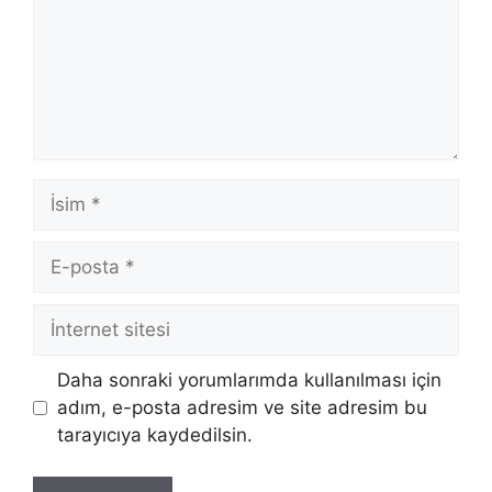
İsim
E-
posta
İnternet
sitesi
Daha sonraki yorumlarımda kullanılması için
adım, e-posta adresim ve site adresim bu
tarayıcıya kaydedilsin.