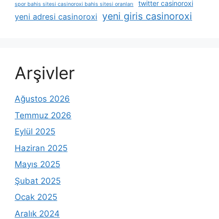
twitter casinoroxi
spor bahis sitesi casinoroxi bahis sitesi oranları
yeni giris casinoroxi
yeni adresi casinoroxi
Arşivler
Ağustos 2026
Temmuz 2026
Eylül 2025
Haziran 2025
Mayıs 2025
Şubat 2025
Ocak 2025
Aralık 2024