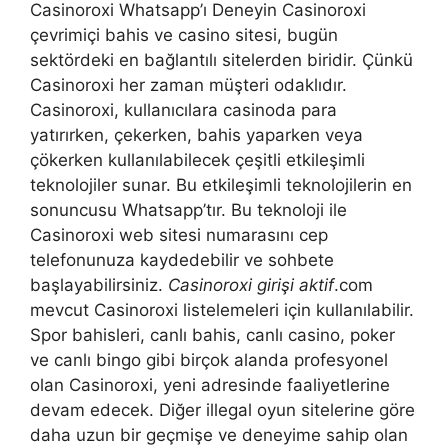
Casinoroxi Whatsapp’ı Deneyin Casinoroxi
çevrimiçi bahis ve casino sitesi, bugün
sektördeki en bağlantılı sitelerden biridir. Çünkü
Casinoroxi her zaman müşteri odaklıdır.
Casinoroxi, kullanıcılara casinoda para
yatırırken, çekerken, bahis yaparken veya
çökerken kullanılabilecek çeşitli etkileşimli
teknolojiler sunar. Bu etkileşimli teknolojilerin en
sonuncusu Whatsapp’tır. Bu teknoloji ile
Casinoroxi web sitesi numarasını cep
telefonunuza kaydedebilir ve sohbete
başlayabilirsiniz.
Casinoroxi girişi aktif
.com
mevcut Casinoroxi listelemeleri için kullanılabilir.
Spor bahisleri, canlı bahis, canlı casino, poker
ve canlı bingo gibi birçok alanda profesyonel
olan Casinoroxi, yeni adresinde faaliyetlerine
devam edecek. Diğer illegal oyun sitelerine göre
daha uzun bir geçmişe ve deneyime sahip olan