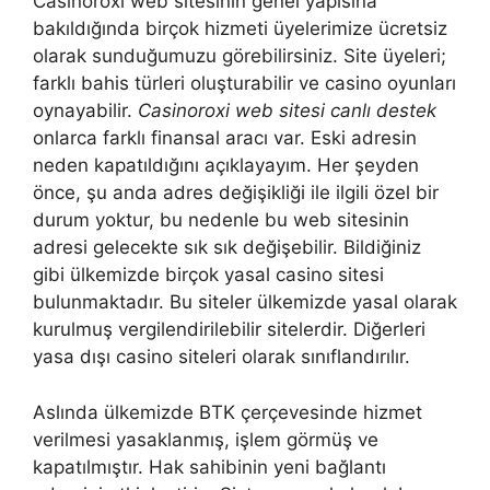
Casinoroxi web sitesinin genel yapısına
bakıldığında birçok hizmeti üyelerimize ücretsiz
olarak sunduğumuzu görebilirsiniz. Site üyeleri;
farklı bahis türleri oluşturabilir ve casino oyunları
oynayabilir.
Casinoroxi web sitesi canlı destek
onlarca farklı finansal aracı var. Eski adresin
neden kapatıldığını açıklayayım. Her şeyden
önce, şu anda adres değişikliği ile ilgili özel bir
durum yoktur, bu nedenle bu web sitesinin
adresi gelecekte sık sık değişebilir. Bildiğiniz
gibi ülkemizde birçok yasal casino sitesi
bulunmaktadır. Bu siteler ülkemizde yasal olarak
kurulmuş vergilendirilebilir sitelerdir. Diğerleri
yasa dışı casino siteleri olarak sınıflandırılır.
Aslında ülkemizde BTK çerçevesinde hizmet
verilmesi yasaklanmış, işlem görmüş ve
kapatılmıştır. Hak sahibinin yeni bağlantı