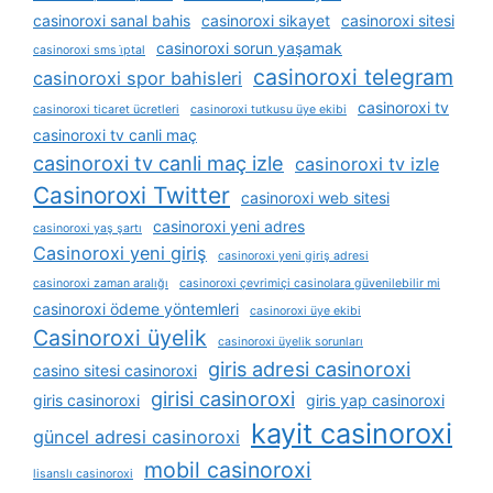
casinoroxi sanal bahis
casinoroxi sikayet
casinoroxi sitesi
casinoroxi sorun yaşamak
casinoroxi sms i̇ptal
casinoroxi telegram
casinoroxi spor bahisleri
casinoroxi tv
casinoroxi ticaret ücretleri
casinoroxi tutkusu üye ekibi
casinoroxi tv canli maç
casinoroxi tv canli maç izle
casinoroxi tv izle
Casinoroxi Twitter
casinoroxi web sitesi
casinoroxi yeni adres
casinoroxi yaş şartı
Casinoroxi yeni giriş
casinoroxi yeni giriş adresi
casinoroxi zaman aralığı
casinoroxi çevrimiçi casinolara güvenilebilir mi
casinoroxi ödeme yöntemleri
casinoroxi üye ekibi
Casinoroxi üyelik
casinoroxi üyelik sorunları
giris adresi casinoroxi
casino sitesi casinoroxi
girisi casinoroxi
giris casinoroxi
giris yap casinoroxi
kayit casinoroxi
güncel adresi casinoroxi
mobil casinoroxi
lisanslı casinoroxi