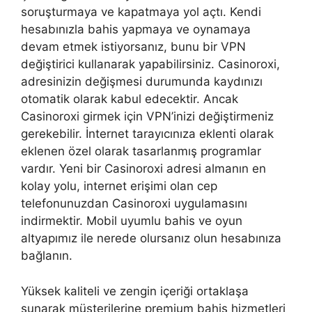
soruşturmaya ve kapatmaya yol açtı. Kendi
hesabınızla bahis yapmaya ve oynamaya
devam etmek istiyorsanız, bunu bir VPN
değiştirici kullanarak yapabilirsiniz. Casinoroxi,
adresinizin değişmesi durumunda kaydınızı
otomatik olarak kabul edecektir. Ancak
Casinoroxi girmek için VPN’inizi değiştirmeniz
gerekebilir. İnternet tarayıcınıza eklenti olarak
eklenen özel olarak tasarlanmış programlar
vardır. Yeni bir Casinoroxi adresi almanın en
kolay yolu, internet erişimi olan cep
telefonunuzdan Casinoroxi uygulamasını
indirmektir. Mobil uyumlu bahis ve oyun
altyapımız ile nerede olursanız olun hesabınıza
bağlanın.
Yüksek kaliteli ve zengin içeriği ortaklaşa
sunarak müşterilerine premium bahis hizmetleri