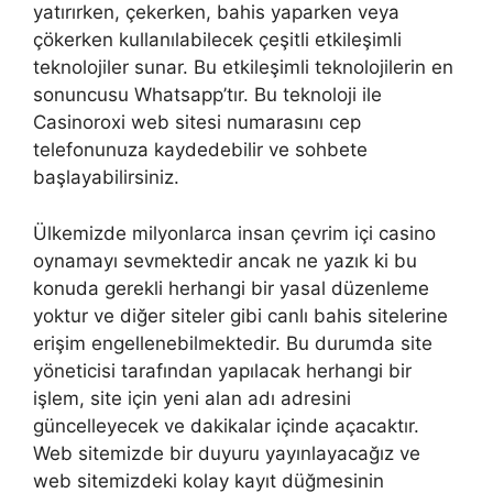
yatırırken, çekerken, bahis yaparken veya
çökerken kullanılabilecek çeşitli etkileşimli
teknolojiler sunar. Bu etkileşimli teknolojilerin en
sonuncusu Whatsapp’tır. Bu teknoloji ile
Casinoroxi web sitesi numarasını cep
telefonunuza kaydedebilir ve sohbete
başlayabilirsiniz.
Ülkemizde milyonlarca insan çevrim içi casino
oynamayı sevmektedir ancak ne yazık ki bu
konuda gerekli herhangi bir yasal düzenleme
yoktur ve diğer siteler gibi canlı bahis sitelerine
erişim engellenebilmektedir. Bu durumda site
yöneticisi tarafından yapılacak herhangi bir
işlem, site için yeni alan adı adresini
güncelleyecek ve dakikalar içinde açacaktır.
Web sitemizde bir duyuru yayınlayacağız ve
web sitemizdeki kolay kayıt düğmesinin