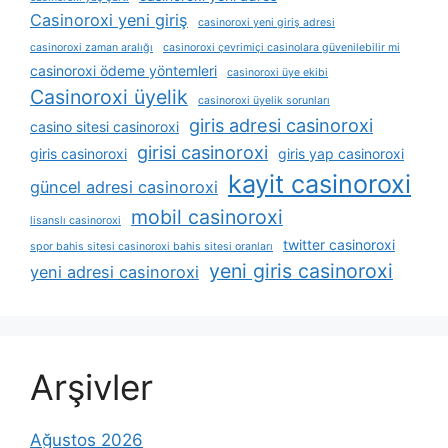
Casinoroxi yeni giriş
casinoroxi yeni giriş adresi
casinoroxi zaman aralığı
casinoroxi çevrimiçi casinolara güvenilebilir mi
casinoroxi ödeme yöntemleri
casinoroxi üye ekibi
Casinoroxi üyelik
casinoroxi üyelik sorunları
giris adresi casinoroxi
casino sitesi casinoroxi
girisi casinoroxi
giris casinoroxi
giris yap casinoroxi
kayit casinoroxi
güncel adresi casinoroxi
mobil casinoroxi
lisanslı casinoroxi
twitter casinoroxi
spor bahis sitesi casinoroxi bahis sitesi oranları
yeni giris casinoroxi
yeni adresi casinoroxi
Arşivler
Ağustos 2026