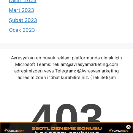
Nisan 2023
Mart 2023
Şubat 2023
Ocak 2023
Avrasya'nın en büyük reklam platformunda olmak için
Microsoft Teams:
reklam@avrasyamarketing.com
adresimizden veya Telegram: @Avrasyamarketing
adresimizden irtibat kurabilirsiniz. (Tek iletişim
adreslerimiz teams / telegram ve mail adresimizdir.
Harici hiçbir iletişim adresimiz bulunmamaktadır.
Lütfen itibar etmeyiniz.) Türkiye yasalarına göre 7258
sayılı kanun uyarınca yasa dışı bahis oynamanın
cezaları mevcuttur. Şu an bulunduğunuz site hiç bir
şekilde illegal bahis oyunları oynatmıyor ve oynamaya
aracı olmuyordur.
betcasper
|
lejyonerbet
|
pradabet
|
×
casinosezar
|
casinokali
|
slotra
|
sakibet
|
prensbet