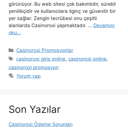
görünüyor. Bu web sitesi çok bakımlıdır, sürekli
yenilikçidir ve kullanıcılara ilginç ve güvenilir bir
yer sağlar. Zengin tecrübesi onu çeşitli
alanlarda Casinoroxi yapmaktadır. …
Devamını
oku…
Kategoriler
Casinoroxi Promosyonlar
Etiketler
casinoroxi giriş online
,
casinoroxi online
,
casinoroxi promosyon
Yorum yap
Son Yazılar
Casinoroxi Ödeme Sorunları