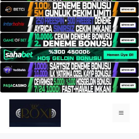
İçeriğe
atla
Menü