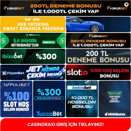
×
CASINORAXI GİRİŞ İÇİN TIKLAYINIZ!