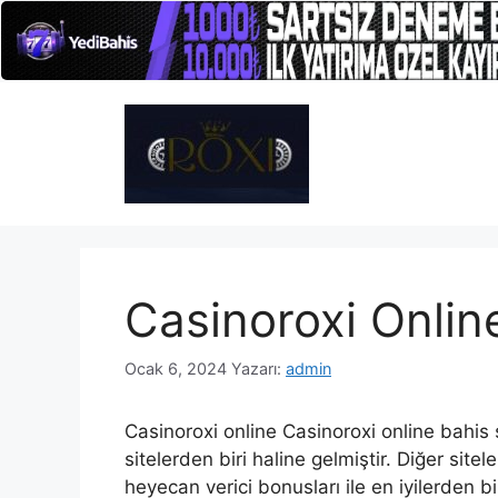
İçeriğe
atla
Casinoroxi Onlin
Ocak 6, 2024
Yazarı:
admin
Casinoroxi online Casinoroxi online bahis 
sitelerden biri haline gelmiştir. Diğer siteler
heyecan verici bonusları ile en iyilerden bi