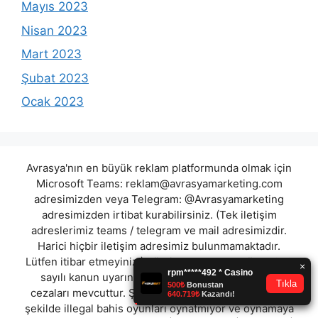
Mayıs 2023
Nisan 2023
Mart 2023
Şubat 2023
Ocak 2023
Avrasya'nın en büyük reklam platformunda olmak için
Microsoft Teams:
reklam@avrasyamarketing.com
adresimizden veya Telegram: @Avrasyamarketing
adresimizden irtibat kurabilirsiniz. (Tek iletişim
adreslerimiz teams / telegram ve mail adresimizdir.
Harici hiçbir iletişim adresimiz bulunmamaktadır.
Lütfen itibar etmeyiniz.) Türkiye yasalarına göre 7258
sayılı kanun uyarınca yasa dışı bahis oynamanın
cezaları mevcuttur. Şu an bulunduğunuz site hiç bir
şekilde illegal bahis oyunları oynatmıyor ve oynamaya