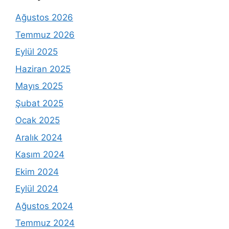
Ağustos 2026
Temmuz 2026
Eylül 2025
Haziran 2025
Mayıs 2025
Şubat 2025
Ocak 2025
Aralık 2024
Kasım 2024
Ekim 2024
Eylül 2024
Ağustos 2024
Temmuz 2024