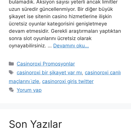
bulamadık. Aksiyon sayısı yeterli ancak limitler
uzun süredir güncellenmiyor. Bir diğer büyük
şikayet ise sitenin casino hizmetlerine ilişkin
ücretsiz oyunlar kategorisini genişletmeye
devam etmesidir. Gerekli araştırmaları yaptıktan
sonra slot oyunlarını ücretsiz olarak
oynayabilirsiniz. …
Devamını oku…
Kategoriler
Casinoroxi Promosyonlar
Etiketler
casinoroxi bir şikayet var mı
,
casinoroxi canlı
maçlarını i̇zle
,
casinoroxi giris twitter
Yorum yap
Son Yazılar