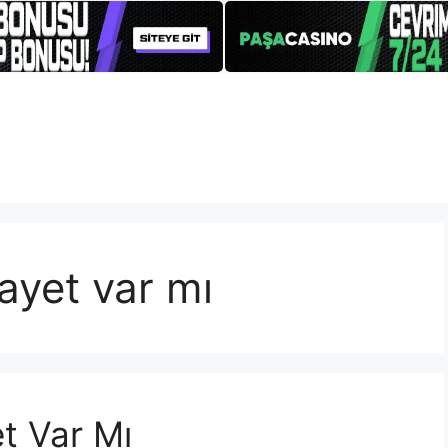
kayet var mı
et Var Mı