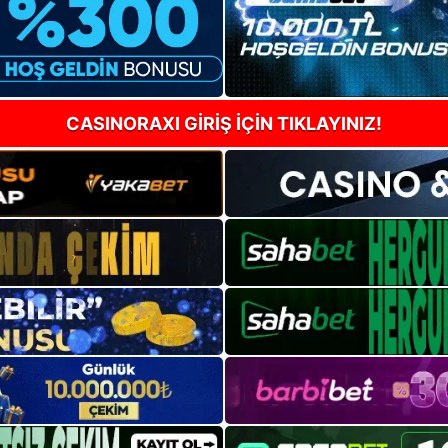
CASINORAXI GİRİŞ İÇİN TIKLAYINIZ!