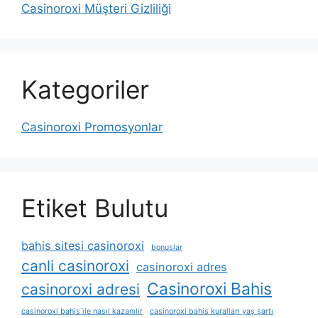
Casinoroxi Müşteri Gizliliği
Kategoriler
Casinoroxi Promosyonlar
Etiket Bulutu
bahis sitesi casinoroxi
bonuslar
canli casinoroxi
casinoroxi adres
Casinoroxi Bahis
casinoroxi adresi
casinoroxi bahis i̇le nasıl kazanılır
casinoroxi bahis kuralları yaş şartı