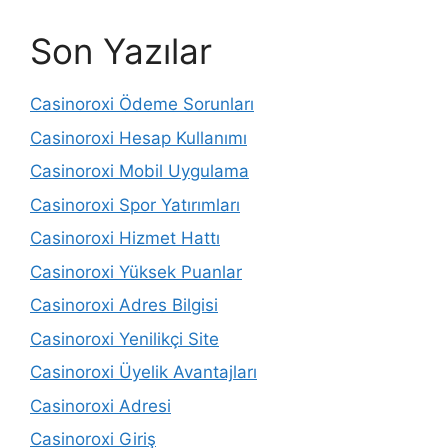
Son Yazılar
Casinoroxi Ödeme Sorunları
Casinoroxi Hesap Kullanımı
Casinoroxi Mobil Uygulama
Casinoroxi Spor Yatırımları
Casinoroxi Hizmet Hattı
Casinoroxi Yüksek Puanlar
Casinoroxi Adres Bilgisi
Casinoroxi Yenilikçi Site
Casinoroxi Üyelik Avantajları
Casinoroxi Adresi
Casinoroxi Giriş