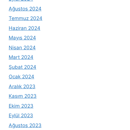
Ağustos 2024
Temmuz 2024
Haziran 2024
Mayıs 2024
Nisan 2024
Mart 2024
Şubat 2024
Ocak 2024
Aralık 2023
Kasım 2023
Ekim 2023
Eylül 2023
Ağustos 2023