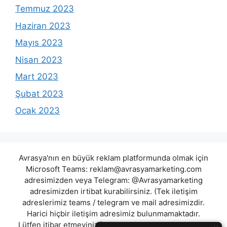
Temmuz 2023
Haziran 2023
Mayıs 2023
Nisan 2023
Mart 2023
Şubat 2023
Ocak 2023
Avrasya'nın en büyük reklam platformunda olmak için
Microsoft Teams:
reklam@avrasyamarketing.com
adresimizden veya Telegram: @Avrasyamarketing
adresimizden irtibat kurabilirsiniz. (Tek iletişim
adreslerimiz teams / telegram ve mail adresimizdir.
Harici hiçbir iletişim adresimiz bulunmamaktadır.
Lütfen itibar etmeyiniz.) Türkiye yasalarına göre 7258