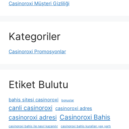
Casinoroxi Müşteri Gizliliği
Kategoriler
Casinoroxi Promosyonlar
Etiket Bulutu
bahis sitesi casinoroxi
bonuslar
canli casinoroxi
casinoroxi adres
Casinoroxi Bahis
casinoroxi adresi
casinoroxi bahis i̇le nasıl kazanılır
casinoroxi bahis kuralları yaş şartı