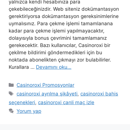
yalnızca kendi hesabınıza para
çekebileceğinizdir. Web siteniz dokümantasyon
gerektiriyorsa dokümantasyon gereksinimlerine
uymalısınız. Para çekme işlemi tamamlanana
kadar para çekme işlemi yapılmayacaktır,
dolayısıyla bonus çevrimini tamamlamanız
gerekecektir. Bazı kullanıcılar, Casinoroxi bir
çekilme bildirimi göndermedikleri için bu
noktada abonelikten çıkmayı zor bulabilirler.
Kurallara …
Devamını oku…
Kategoriler
Casinoroxi Promosyonlar
Etiketler
casinoroxi ayrılma şikâyeti
,
casinoroxi bahis
seçenekleri
,
casinoroxi canli maç izle
Yorum yap