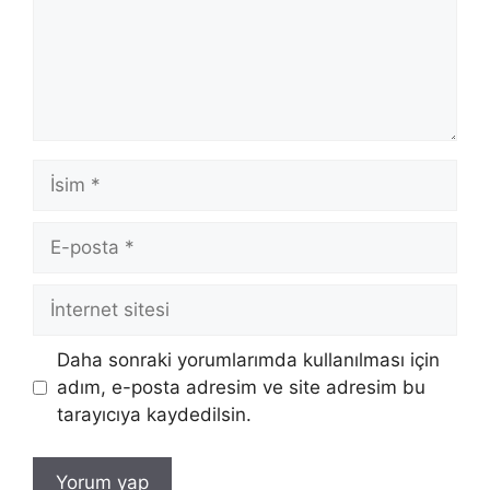
İsim
E-
posta
İnternet
sitesi
Daha sonraki yorumlarımda kullanılması için
adım, e-posta adresim ve site adresim bu
tarayıcıya kaydedilsin.