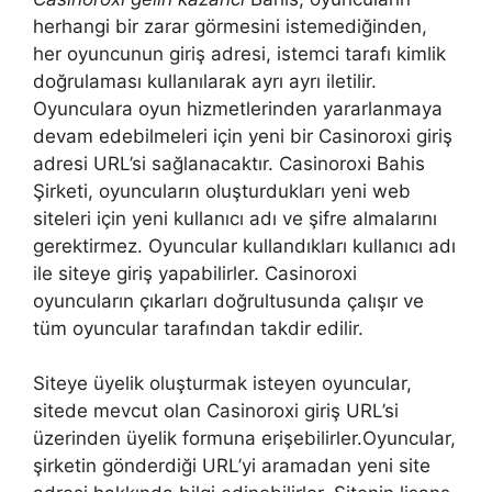
herhangi bir zarar görmesini istemediğinden,
her oyuncunun giriş adresi, istemci tarafı kimlik
doğrulaması kullanılarak ayrı ayrı iletilir.
Oyunculara oyun hizmetlerinden yararlanmaya
devam edebilmeleri için yeni bir Casinoroxi giriş
adresi URL’si sağlanacaktır. Casinoroxi Bahis
Şirketi, oyuncuların oluşturdukları yeni web
siteleri için yeni kullanıcı adı ve şifre almalarını
gerektirmez. Oyuncular kullandıkları kullanıcı adı
ile siteye giriş yapabilirler. Casinoroxi
oyuncuların çıkarları doğrultusunda çalışır ve
tüm oyuncular tarafından takdir edilir.
Siteye üyelik oluşturmak isteyen oyuncular,
sitede mevcut olan Casinoroxi giriş URL’si
üzerinden üyelik formuna erişebilirler.Oyuncular,
şirketin gönderdiği URL’yi aramadan yeni site