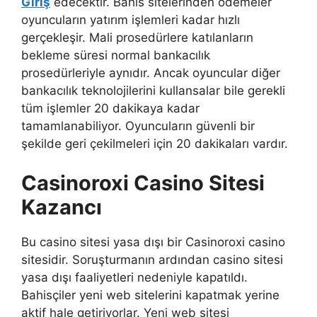
Giriş
edecektir. Bahis sitelerinden ödemeler
oyuncuların yatırım işlemleri kadar hızlı
gerçekleşir. Mali prosedürlere katılanların
bekleme süresi normal bankacılık
prosedürleriyle aynıdır. Ancak oyuncular diğer
bankacılık teknolojilerini kullansalar bile gerekli
tüm işlemler 20 dakikaya kadar
tamamlanabiliyor. Oyuncuların güvenli bir
şekilde geri çekilmeleri için 20 dakikaları vardır.
Casinoroxi Casino Sitesi
Kazancı
Bu casino sitesi yasa dışı bir Casinoroxi casino
sitesidir. Soruşturmanın ardından casino sitesi
yasa dışı faaliyetleri nedeniyle kapatıldı.
Bahisçiler yeni web sitelerini kapatmak yerine
aktif hale getiriyorlar. Yeni web sitesi