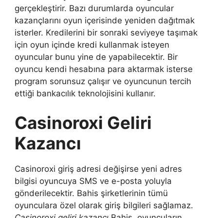
gerçekleştirir. Bazı durumlarda oyuncular
kazançlarını oyun içerisinde yeniden dağıtmak
isterler. Kredilerini bir sonraki seviyeye taşımak
için oyun içinde kredi kullanmak isteyen
oyuncular bunu yine de yapabilecektir. Bir
oyuncu kendi hesabına para aktarmak isterse
program sorunsuz çalışır ve oyuncunun tercih
ettiği bankacılık teknolojisini kullanır.
Casinoroxi Geliri
Kazancı
Casinoroxi giriş adresi değişirse yeni adres
bilgisi oyuncuya SMS ve e-posta yoluyla
gönderilecektir. Bahis şirketlerinin tümü
oyunculara özel olarak giriş bilgileri sağlamaz.
Casinoroxi geliri kazancı
Bahis, oyuncuların