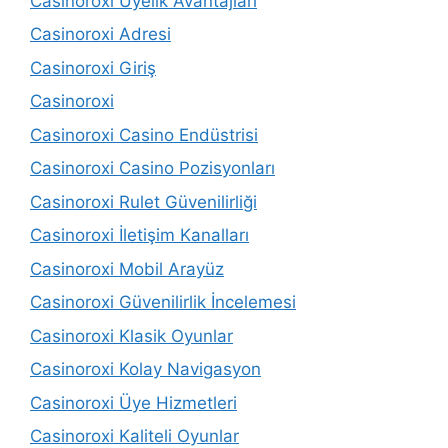
Casinoroxi Üyelik Avantajları
Casinoroxi Adresi
Casinoroxi Giriş
Casinoroxi
Casinoroxi Casino Endüstrisi
Casinoroxi Casino Pozisyonları
Casinoroxi Rulet Güvenilirliği
Casinoroxi İletişim Kanalları
Casinoroxi Mobil Arayüz
Casinoroxi Güvenilirlik İncelemesi
Casinoroxi Klasik Oyunlar
Casinoroxi Kolay Navigasyon
Casinoroxi Üye Hizmetleri
Casinoroxi Kaliteli Oyunlar