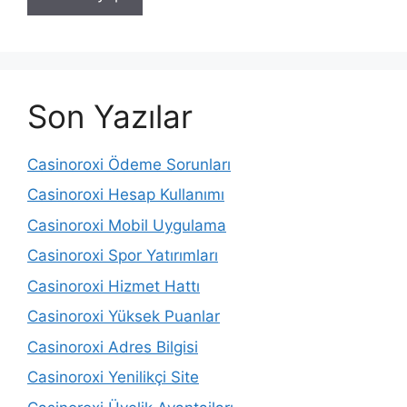
Son Yazılar
Casinoroxi Ödeme Sorunları
Casinoroxi Hesap Kullanımı
Casinoroxi Mobil Uygulama
Casinoroxi Spor Yatırımları
Casinoroxi Hizmet Hattı
Casinoroxi Yüksek Puanlar
Casinoroxi Adres Bilgisi
Casinoroxi Yenilikçi Site