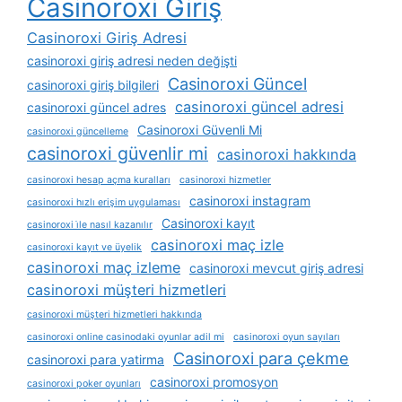
Casinoroxi Giriş
Casinoroxi Giriş Adresi
casinoroxi giriş adresi neden değişti
Casinoroxi Güncel
casinoroxi giriş bilgileri
casinoroxi güncel adresi
casinoroxi güncel adres
Casinoroxi Güvenli Mi
casinoroxi güncelleme
casinoroxi güvenlir mi
casinoroxi hakkında
casinoroxi hesap açma kuralları
casinoroxi hizmetler
casinoroxi instagram
casinoroxi hızlı erişim uygulaması
Casinoroxi kayıt
casinoroxi i̇le nasıl kazanılır
casinoroxi maç izle
casinoroxi kayıt ve üyelik
casinoroxi maç izleme
casinoroxi mevcut giriş adresi
casinoroxi müşteri hizmetleri
casinoroxi müşteri hizmetleri hakkında
casinoroxi online casinodaki oyunlar adil mi
casinoroxi oyun sayıları
Casinoroxi para çekme
casinoroxi para yatirma
casinoroxi promosyon
casinoroxi poker oyunları