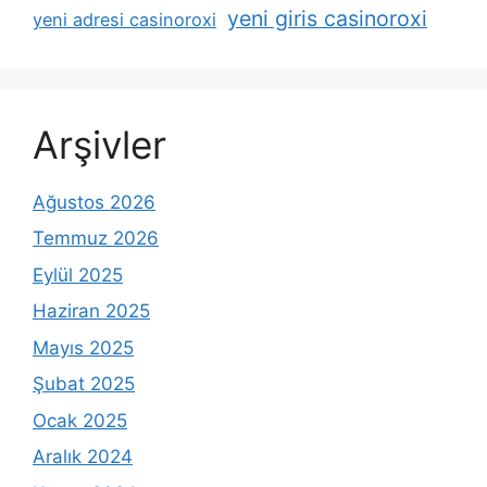
yeni giris casinoroxi
yeni adresi casinoroxi
Arşivler
Ağustos 2026
Temmuz 2026
Eylül 2025
Haziran 2025
Mayıs 2025
Şubat 2025
Ocak 2025
Aralık 2024