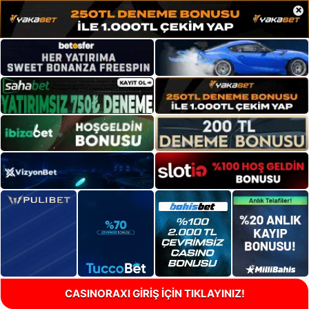
×
CASINORAXI GİRİŞ İÇİN TIKLAYINIZ!