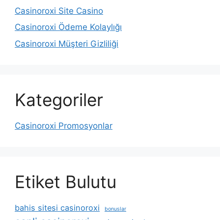
Casinoroxi Site Casino
Casinoroxi Ödeme Kolaylığı
Casinoroxi Müşteri Gizliliği
Kategoriler
Casinoroxi Promosyonlar
Etiket Bulutu
bahis sitesi casinoroxi
bonuslar