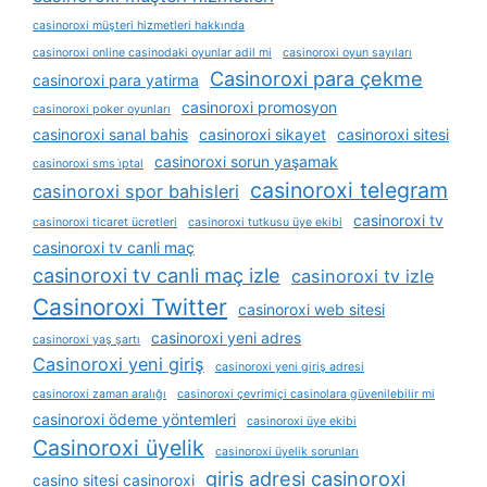
casinoroxi müşteri hizmetleri hakkında
casinoroxi online casinodaki oyunlar adil mi
casinoroxi oyun sayıları
Casinoroxi para çekme
casinoroxi para yatirma
casinoroxi promosyon
casinoroxi poker oyunları
casinoroxi sanal bahis
casinoroxi sikayet
casinoroxi sitesi
casinoroxi sorun yaşamak
casinoroxi sms i̇ptal
casinoroxi telegram
casinoroxi spor bahisleri
casinoroxi tv
casinoroxi ticaret ücretleri
casinoroxi tutkusu üye ekibi
casinoroxi tv canli maç
casinoroxi tv canli maç izle
casinoroxi tv izle
Casinoroxi Twitter
casinoroxi web sitesi
casinoroxi yeni adres
casinoroxi yaş şartı
Casinoroxi yeni giriş
casinoroxi yeni giriş adresi
casinoroxi zaman aralığı
casinoroxi çevrimiçi casinolara güvenilebilir mi
casinoroxi ödeme yöntemleri
casinoroxi üye ekibi
Casinoroxi üyelik
casinoroxi üyelik sorunları
giris adresi casinoroxi
casino sitesi casinoroxi