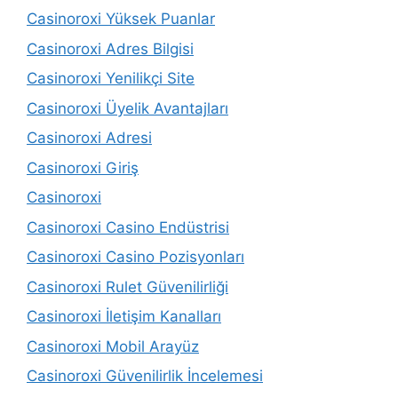
Casinoroxi Yüksek Puanlar
Casinoroxi Adres Bilgisi
Casinoroxi Yenilikçi Site
Casinoroxi Üyelik Avantajları
Casinoroxi Adresi
Casinoroxi Giriş
Casinoroxi
Casinoroxi Casino Endüstrisi
Casinoroxi Casino Pozisyonları
Casinoroxi Rulet Güvenilirliği
Casinoroxi İletişim Kanalları
Casinoroxi Mobil Arayüz
Casinoroxi Güvenilirlik İncelemesi