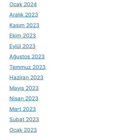
Ocak 2024
Aralık 2023
Kasım 2023
Ekim 2023
Eylül 2023
Ağustos 2023
Temmuz 2023
Haziran 2023
Mayıs 2023
Nisan 2023
Mart 2023
Şubat 2023
Ocak 2023