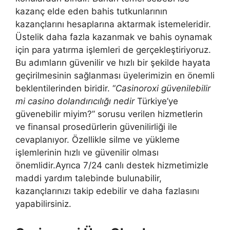
kazanç elde eden bahis tutkunlarının
kazançlarını hesaplarına aktarmak istemeleridir.
Üstelik daha fazla kazanmak ve bahis oynamak
için para yatırma işlemleri de gerçekleştiriyoruz.
Bu adımların güvenilir ve hızlı bir şekilde hayata
geçirilmesinin sağlanması üyelerimizin en önemli
beklentilerinden biridir. “
Casinoroxi güvenilebilir
mi casino dolandırıcılığı nedir
Türkiye’ye
güvenebilir miyim?” sorusu verilen hizmetlerin
ve finansal prosedürlerin güvenilirliği ile
cevaplanıyor. Özellikle silme ve yükleme
işlemlerinin hızlı ve güvenilir olması
önemlidir.Ayrıca 7/24 canlı destek hizmetimizle
maddi yardım talebinde bulunabilir,
kazançlarınızı takip edebilir ve daha fazlasını
yapabilirsiniz.