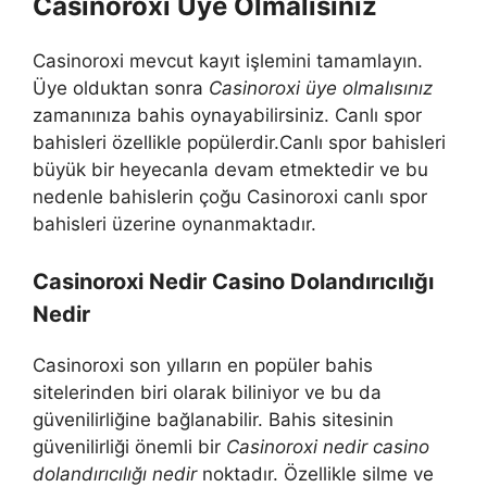
Casinoroxi Üye Olmalısınız
Casinoroxi mevcut kayıt işlemini tamamlayın.
Üye olduktan sonra
Casinoroxi üye olmalısınız
zamanınıza bahis oynayabilirsiniz. Canlı spor
bahisleri özellikle popülerdir.Canlı spor bahisleri
büyük bir heyecanla devam etmektedir ve bu
nedenle bahislerin çoğu Casinoroxi canlı spor
bahisleri üzerine oynanmaktadır.
Casinoroxi Nedir Casino Dolandırıcılığı
Nedir
Casinoroxi son yılların en popüler bahis
sitelerinden biri olarak biliniyor ve bu da
güvenilirliğine bağlanabilir. Bahis sitesinin
güvenilirliği önemli bir
Casinoroxi nedir casino
dolandırıcılığı nedir
noktadır. Özellikle silme ve