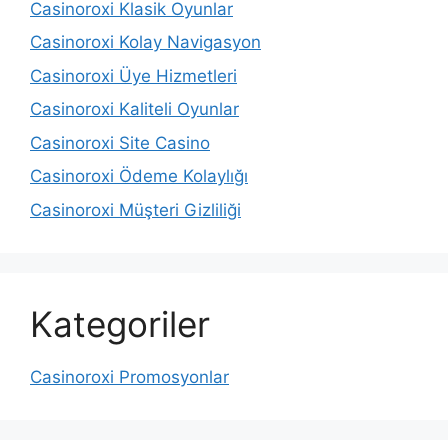
Casinoroxi Klasik Oyunlar
Casinoroxi Kolay Navigasyon
Casinoroxi Üye Hizmetleri
Casinoroxi Kaliteli Oyunlar
Casinoroxi Site Casino
Casinoroxi Ödeme Kolaylığı
Casinoroxi Müşteri Gizliliği
Kategoriler
Casinoroxi Promosyonlar