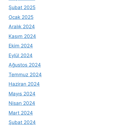
Şubat 2025
Ocak 2025
Aralık 2024
Kasım 2024
Ekim 2024
Eylül 2024
Ağustos 2024
Temmuz 2024
Haziran 2024
Mayıs 2024
Nisan 2024
Mart 2024
Şubat 2024