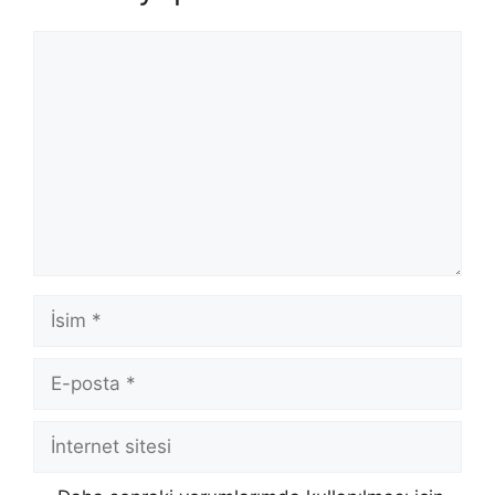
Yorum
İsim
E-
posta
İnternet
sitesi