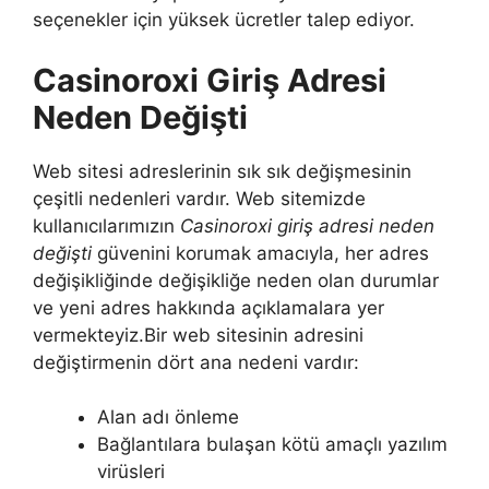
seçenekler için yüksek ücretler talep ediyor.
Casinoroxi Giriş Adresi
Neden Değişti
Web sitesi adreslerinin sık sık değişmesinin
çeşitli nedenleri vardır. Web sitemizde
kullanıcılarımızın
Casinoroxi giriş adresi neden
değişti
güvenini korumak amacıyla, her adres
değişikliğinde değişikliğe neden olan durumlar
ve yeni adres hakkında açıklamalara yer
vermekteyiz.Bir web sitesinin adresini
değiştirmenin dört ana nedeni vardır:
Alan adı önleme
Bağlantılara bulaşan kötü amaçlı yazılım
virüsleri