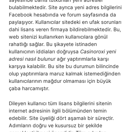
sayesinde bahis tutkunları yeni adresler
bulabilmektedir. Site ayrıca yeni adres bilgilerini
Facebook hesabında ve forum sayfasında da
paylaşıyor. Kullanıcılar sitedeki en ufak sorunları
dahi lisans veren firmaya bildirebilmektedir. Bu,
web sitenizi kullanırken kullanıcılara gönül
rahatlığı sağlar. Bu şikayete istinaden
kullanıcının iddiaları doğruysa
Casinoroxi yeni
adresi nasıl bulunur
ağır yaptırımlarla karşı
karşıya kalabilir. Bu site bu durumun bilincinde
olup yaptırımlara maruz kalmak istemediğinden
kullanıcılarının mağdur olmaması için büyük
çaba harcamıştır.
Dileyen kullanıcı tüm lisans bilgilerini sitenin
internet adresinin ilgili bölümünden temin
edebilir. Site üyeliği dört aşamalı bir süreçtir.
Adımların doğru ve kusursuz bir şekilde