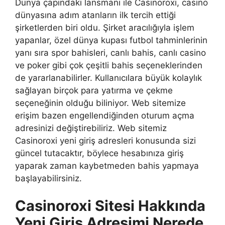
Dünya çapındaki lansmanı ile Casinoroxi, casino
dünyasına adım atanların ilk tercih ettiği
şirketlerden biri oldu. Şirket aracılığıyla işlem
yapanlar, özel dünya kupası futbol tahminlerinin
yanı sıra spor bahisleri, canlı bahis, canlı casino
ve poker gibi çok çeşitli bahis seçeneklerinden
de yararlanabilirler. Kullanıcılara büyük kolaylık
sağlayan birçok para yatırma ve çekme
seçeneğinin olduğu biliniyor. Web sitemize
erişim bazen engellendiğinden oturum açma
adresinizi değiştirebiliriz. Web sitemiz
Casinoroxi yeni giriş adresleri konusunda sizi
güncel tutacaktır, böylece hesabınıza giriş
yaparak zaman kaybetmeden bahis yapmaya
başlayabilirsiniz.
Casinoroxi Sitesi Hakkında
Yeni Giriş Adresimi Nerede