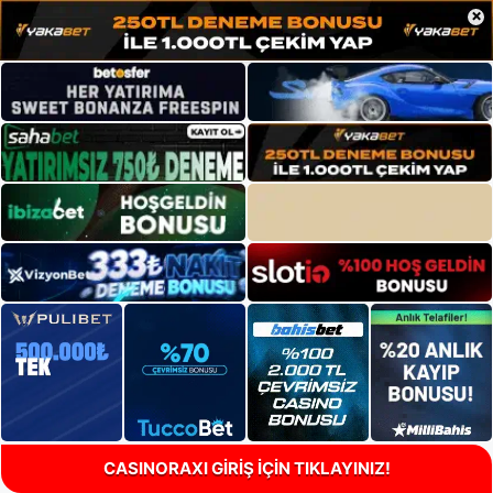
×
CASINORAXI GİRİŞ İÇİN TIKLAYINIZ!