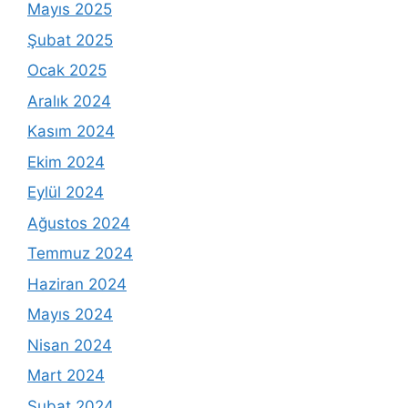
Mayıs 2025
Şubat 2025
Ocak 2025
Aralık 2024
Kasım 2024
Ekim 2024
Eylül 2024
Ağustos 2024
Temmuz 2024
Haziran 2024
Mayıs 2024
Nisan 2024
Mart 2024
Şubat 2024