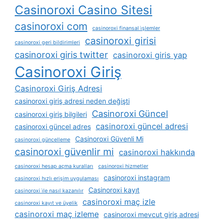
Casinoroxi Casino Sitesi
casinoroxi com
casinoroxi finansal i̇şlemler
casinoroxi girisi
casinoroxi geri bildirimleri
casinoroxi giris twitter
casinoroxi giris yap
Casinoroxi Giriş
Casinoroxi Giriş Adresi
casinoroxi giriş adresi neden değişti
Casinoroxi Güncel
casinoroxi giriş bilgileri
casinoroxi güncel adresi
casinoroxi güncel adres
Casinoroxi Güvenli Mi
casinoroxi güncelleme
casinoroxi güvenlir mi
casinoroxi hakkında
casinoroxi hesap açma kuralları
casinoroxi hizmetler
casinoroxi instagram
casinoroxi hızlı erişim uygulaması
Casinoroxi kayıt
casinoroxi i̇le nasıl kazanılır
casinoroxi maç izle
casinoroxi kayıt ve üyelik
casinoroxi maç izleme
casinoroxi mevcut giriş adresi