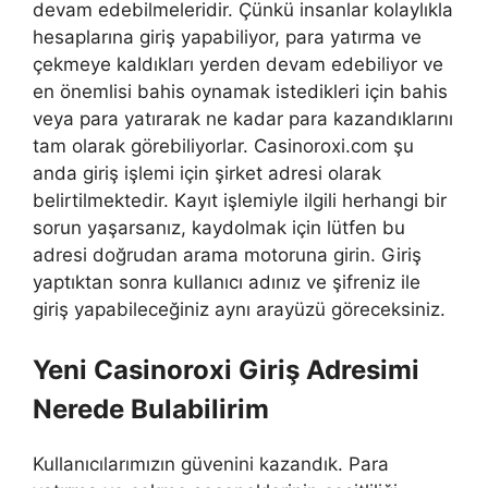
devam edebilmeleridir. Çünkü insanlar kolaylıkla
hesaplarına giriş yapabiliyor, para yatırma ve
çekmeye kaldıkları yerden devam edebiliyor ve
en önemlisi bahis oynamak istedikleri için bahis
veya para yatırarak ne kadar para kazandıklarını
tam olarak görebiliyorlar. Casinoroxi.com şu
anda giriş işlemi için şirket adresi olarak
belirtilmektedir. Kayıt işlemiyle ilgili herhangi bir
sorun yaşarsanız, kaydolmak için lütfen bu
adresi doğrudan arama motoruna girin. Giriş
yaptıktan sonra kullanıcı adınız ve şifreniz ile
giriş yapabileceğiniz aynı arayüzü göreceksiniz.
Yeni Casinoroxi Giriş Adresimi
Nerede Bulabilirim
Kullanıcılarımızın güvenini kazandık. Para