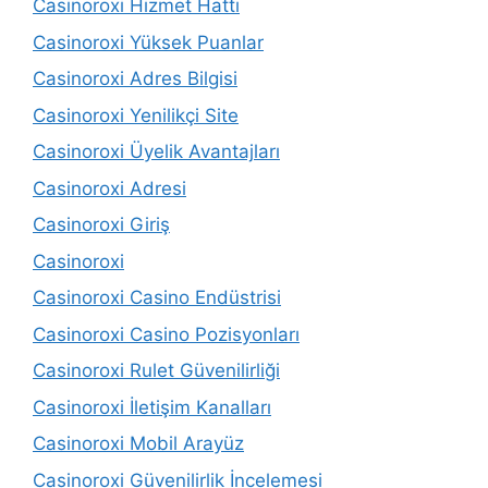
Casinoroxi Hizmet Hattı
Casinoroxi Yüksek Puanlar
Casinoroxi Adres Bilgisi
Casinoroxi Yenilikçi Site
Casinoroxi Üyelik Avantajları
Casinoroxi Adresi
Casinoroxi Giriş
Casinoroxi
Casinoroxi Casino Endüstrisi
Casinoroxi Casino Pozisyonları
Casinoroxi Rulet Güvenilirliği
Casinoroxi İletişim Kanalları
Casinoroxi Mobil Arayüz
Casinoroxi Güvenilirlik İncelemesi