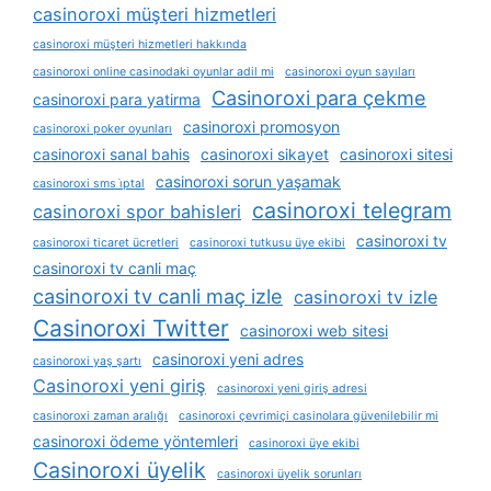
casinoroxi müşteri hizmetleri
casinoroxi müşteri hizmetleri hakkında
casinoroxi online casinodaki oyunlar adil mi
casinoroxi oyun sayıları
Casinoroxi para çekme
casinoroxi para yatirma
casinoroxi promosyon
casinoroxi poker oyunları
casinoroxi sanal bahis
casinoroxi sikayet
casinoroxi sitesi
casinoroxi sorun yaşamak
casinoroxi sms i̇ptal
casinoroxi telegram
casinoroxi spor bahisleri
casinoroxi tv
casinoroxi ticaret ücretleri
casinoroxi tutkusu üye ekibi
casinoroxi tv canli maç
casinoroxi tv canli maç izle
casinoroxi tv izle
Casinoroxi Twitter
casinoroxi web sitesi
casinoroxi yeni adres
casinoroxi yaş şartı
Casinoroxi yeni giriş
casinoroxi yeni giriş adresi
casinoroxi zaman aralığı
casinoroxi çevrimiçi casinolara güvenilebilir mi
casinoroxi ödeme yöntemleri
casinoroxi üye ekibi
Casinoroxi üyelik
casinoroxi üyelik sorunları