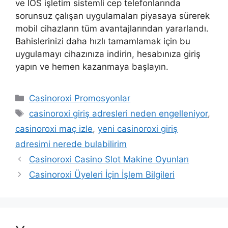
ve IOS işletim sistemli cep telefonlarında
sorunsuz çalışan uygulamaları piyasaya sürerek
mobil cihazların tüm avantajlarından yararlandı.
Bahislerinizi daha hızlı tamamlamak için bu
uygulamayı cihazınıza indirin, hesabınıza giriş
yapın ve hemen kazanmaya başlayın.
Kategoriler
Casinoroxi Promosyonlar
Etiketler
casinoroxi giriş adresleri neden engelleniyor
,
casinoroxi maç izle
,
yeni casinoroxi giriş
adresimi nerede bulabilirim
Casinoroxi Casino Slot Makine Oyunları
Casinoroxi Üyeleri İçin İşlem Bilgileri