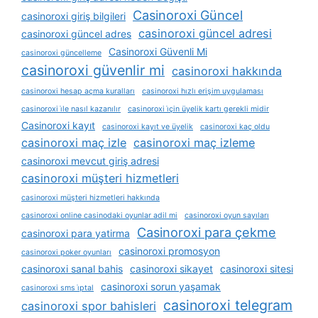
Casinoroxi Güncel
casinoroxi giriş bilgileri
casinoroxi güncel adresi
casinoroxi güncel adres
Casinoroxi Güvenli Mi
casinoroxi güncelleme
casinoroxi güvenlir mi
casinoroxi hakkında
casinoroxi hesap açma kuralları
casinoroxi hızlı erişim uygulaması
casinoroxi i̇le nasıl kazanılır
casinoroxi i̇çin üyelik kartı gerekli midir
Casinoroxi kayıt
casinoroxi kayıt ve üyelik
casinoroxi kaç oldu
casinoroxi maç izle
casinoroxi maç izleme
casinoroxi mevcut giriş adresi
casinoroxi müşteri hizmetleri
casinoroxi müşteri hizmetleri hakkında
casinoroxi online casinodaki oyunlar adil mi
casinoroxi oyun sayıları
Casinoroxi para çekme
casinoroxi para yatirma
casinoroxi promosyon
casinoroxi poker oyunları
casinoroxi sanal bahis
casinoroxi sikayet
casinoroxi sitesi
casinoroxi sorun yaşamak
casinoroxi sms i̇ptal
casinoroxi telegram
casinoroxi spor bahisleri