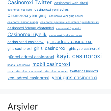
Casinoroxi Twitter
casinoroxi web sitesi
casinoroxi yeni adres
casinoroxi yaş şartı
Casinoroxi yeni giriş
casinoroxi yeni giriş adresi
casinoroxi zaman aralığı
casinoroxi çevrimiçi casinolara güvenilebilir mi
casinoroxi ödeme yöntemleri
casinoroxi üye ekibi
Casinoroxi üyelik
casinoroxi üyelik sorunları
giris adresi casinoroxi
casino sitesi casinoroxi
girisi casinoroxi
giris casinoroxi
giris yap casinoroxi
kayit casinoroxi
güncel adresi casinoroxi
mobil casinoroxi
lisanslı casinoroxi
twitter casinoroxi
spor bahis sitesi casinoroxi bahis sitesi oranları
yeni giris casinoroxi
yeni adresi casinoroxi
Arşivler