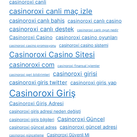
casinoroxi canli
casinoroxi canli maç izle
casinoroxi canlı bahis
casinoroxi canlı casino
casinoroxi canlı destek
casinoroxi canlı oyun nedir
Casinoroxi Casino
casinoroxi casino oyunları
casinoroxi casino sistemi
casinoroxi casino promosyonu
Casinoroxi Casino Sitesi
casinoroxi com
casinoroxi finansal i̇şlemler
casinoroxi girisi
casinoroxi geri bildirimleri
casinoroxi giris twitter
casinoroxi giris yap
Casinoroxi Giriş
Casinoroxi Giriş Adresi
casinoroxi giriş adresi neden değişti
Casinoroxi Güncel
casinoroxi giriş bilgileri
casinoroxi güncel adresi
casinoroxi güncel adres
Casinoroxi Güvenli Mi
casinoroxi güncelleme