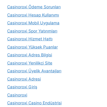
Casinoroxi Ödeme Sorunları
Casinoroxi Hesap Kullanımı
Casinoroxi Mobil Uygulama
Casinoroxi Spor Yatırımları
Casinoroxi Hizmet Hattı
Casinoroxi Yüksek Puanlar
Casinoroxi Adres Bilgisi
Casinoroxi Yenilikçi Site
Casinoroxi Üyelik Avantajları
Casinoroxi Adresi
Casinoroxi Giriş
Casinoroxi
Casinoroxi Casino Endüstrisi