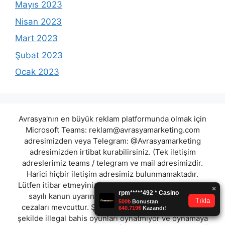
Mayıs 2023
Nisan 2023
Mart 2023
Şubat 2023
Ocak 2023
Avrasya'nın en büyük reklam platformunda olmak için
Microsoft Teams:
reklam@avrasyamarketing.com
adresimizden veya Telegram: @Avrasyamarketing
adresimizden irtibat kurabilirsiniz. (Tek iletişim
adreslerimiz teams / telegram ve mail adresimizdir.
Harici hiçbir iletişim adresimiz bulunmamaktadır.
Lütfen itibar etmeyiniz.) Türkiye yasalarına göre 7258
sayılı kanun uyarınca yasa dışı bahis oynamanın
cezaları mevcuttur. Şu an bulunduğunuz site hiç bir
şekilde illegal bahis oyunları oynatmıyor ve oynamaya