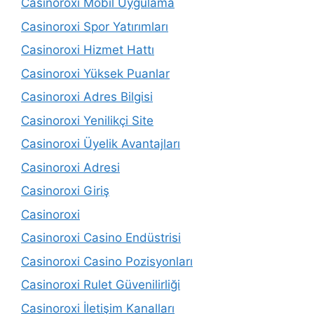
Casinoroxi Mobil Uygulama
Casinoroxi Spor Yatırımları
Casinoroxi Hizmet Hattı
Casinoroxi Yüksek Puanlar
Casinoroxi Adres Bilgisi
Casinoroxi Yenilikçi Site
Casinoroxi Üyelik Avantajları
Casinoroxi Adresi
Casinoroxi Giriş
Casinoroxi
Casinoroxi Casino Endüstrisi
Casinoroxi Casino Pozisyonları
Casinoroxi Rulet Güvenilirliği
Casinoroxi İletişim Kanalları