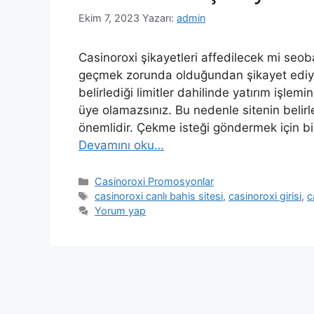
Ekim 7, 2023
Yazarı:
admin
Casinoroxi şikayetleri affedilecek mi seob
geçmek zorunda olduğundan şikayet ediyor
belirlediği limitler dahilinde yatırım işl
üye olamazsınız. Bu nedenle sitenin belirle
önemlidir. Çekme isteği göndermek için bir
Devamını oku…
Kategoriler
Casinoroxi Promosyonlar
Etiketler
casinoroxi canlı bahis sitesi
,
casinoroxi girisi
,
c
Yorum yap