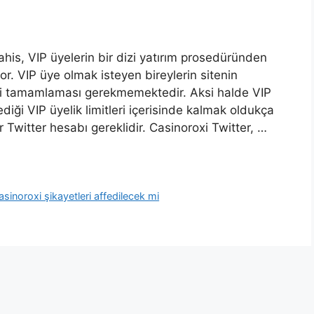
ahis, VIP üyelerin bir dizi yatırım prosedüründen
. VIP üye olmak isteyen bireylerin sitenin
emini tamamlaması gerekmemektedir. Aksi halde VIP
diği VIP üyelik limitleri içerisinde kalmak oldukça
 Twitter hesabı gereklidir. Casinoroxi Twitter, …
asinoroxi şikayetleri affedilecek mi