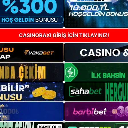
CASINORAXI GİRİŞ İÇİN TIKLAYINIZ!