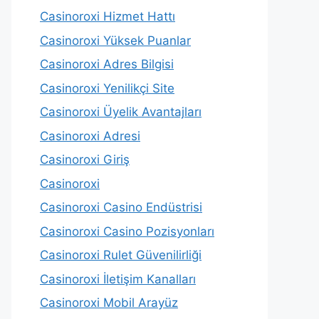
Casinoroxi Hizmet Hattı
Casinoroxi Yüksek Puanlar
Casinoroxi Adres Bilgisi
Casinoroxi Yenilikçi Site
Casinoroxi Üyelik Avantajları
Casinoroxi Adresi
Casinoroxi Giriş
Casinoroxi
Casinoroxi Casino Endüstrisi
Casinoroxi Casino Pozisyonları
Casinoroxi Rulet Güvenilirliği
Casinoroxi İletişim Kanalları
Casinoroxi Mobil Arayüz