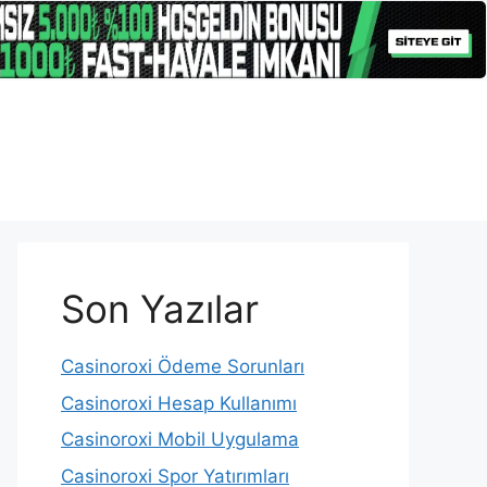
Son Yazılar
Casinoroxi Ödeme Sorunları
Casinoroxi Hesap Kullanımı
Casinoroxi Mobil Uygulama
Casinoroxi Spor Yatırımları