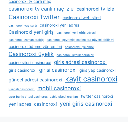
casinoroxi tv canli maç
casinoroxi tv canli maç izle
casinoroxi tv izle
Casinoroxi Twitter
casinoroxi web sitesi
casinoroxi yeni adres
casinoroxi yaş şartı
Casinoroxi yeni giriş
casinoroxi yeni giriş adresi
casinoroxi zaman aralığı
casinoroxi çevrimiçi casinolara güvenilebilir mi
casinoroxi ödeme yöntemleri
casinoroxi üye ekibi
Casinoroxi üyelik
casinoroxi üyelik sorunları
giris adresi casinoroxi
casino sitesi casinoroxi
girisi casinoroxi
giris casinoroxi
giris yap casinoroxi
kayit casinoroxi
güncel adresi casinoroxi
mobil casinoroxi
lisanslı casinoroxi
twitter casinoroxi
spor bahis sitesi casinoroxi bahis sitesi oranları
yeni giris casinoroxi
yeni adresi casinoroxi