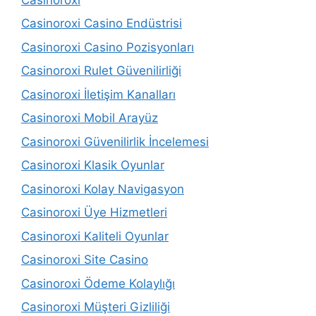
Casinoroxi Casino Endüstrisi
Casinoroxi Casino Pozisyonları
Casinoroxi Rulet Güvenilirliği
Casinoroxi İletişim Kanalları
Casinoroxi Mobil Arayüz
Casinoroxi Güvenilirlik İncelemesi
Casinoroxi Klasik Oyunlar
Casinoroxi Kolay Navigasyon
Casinoroxi Üye Hizmetleri
Casinoroxi Kaliteli Oyunlar
Casinoroxi Site Casino
Casinoroxi Ödeme Kolaylığı
Casinoroxi Müşteri Gizliliği