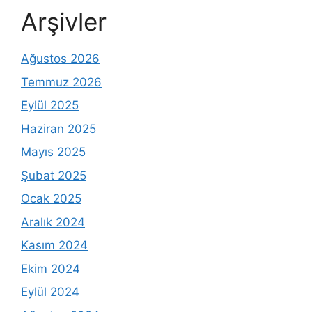
Arşivler
Ağustos 2026
Temmuz 2026
Eylül 2025
Haziran 2025
Mayıs 2025
Şubat 2025
Ocak 2025
Aralık 2024
Kasım 2024
Ekim 2024
Eylül 2024