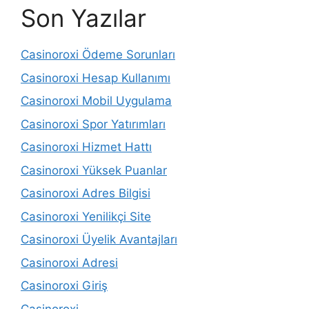
Son Yazılar
Casinoroxi Ödeme Sorunları
Casinoroxi Hesap Kullanımı
Casinoroxi Mobil Uygulama
Casinoroxi Spor Yatırımları
Casinoroxi Hizmet Hattı
Casinoroxi Yüksek Puanlar
Casinoroxi Adres Bilgisi
Casinoroxi Yenilikçi Site
Casinoroxi Üyelik Avantajları
Casinoroxi Adresi
Casinoroxi Giriş
Casinoroxi