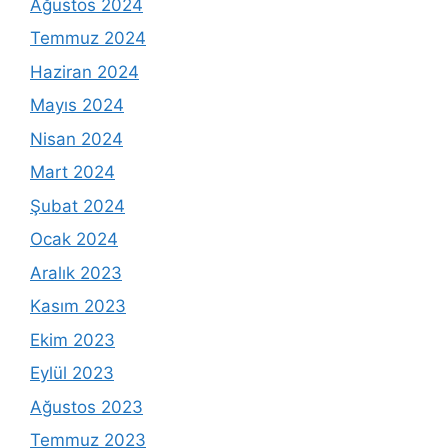
Ağustos 2024
Temmuz 2024
Haziran 2024
Mayıs 2024
Nisan 2024
Mart 2024
Şubat 2024
Ocak 2024
Aralık 2023
Kasım 2023
Ekim 2023
Eylül 2023
Ağustos 2023
Temmuz 2023