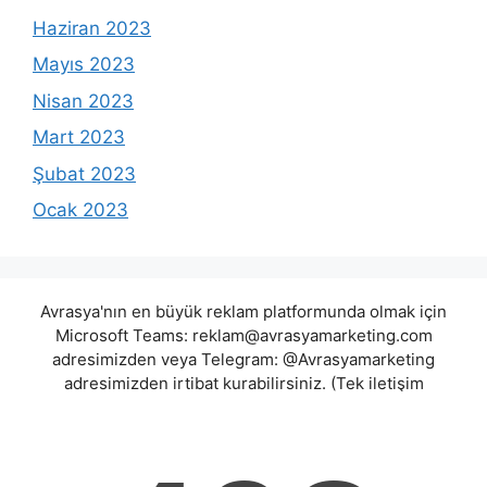
Haziran 2023
Mayıs 2023
Nisan 2023
Mart 2023
Şubat 2023
Ocak 2023
Avrasya'nın en büyük reklam platformunda olmak için
Microsoft Teams:
reklam@avrasyamarketing.com
adresimizden veya Telegram: @Avrasyamarketing
adresimizden irtibat kurabilirsiniz. (Tek iletişim
adreslerimiz teams / telegram ve mail adresimizdir.
Harici hiçbir iletişim adresimiz bulunmamaktadır.
Lütfen itibar etmeyiniz.) Türkiye yasalarına göre 7258
sayılı kanun uyarınca yasa dışı bahis oynamanın