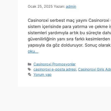
Ocak 25, 2025
Yazarı:
admin
Casinoroxi serbest maç yayını Casinoroxi
sistem içerisinde para yatırma ve çekme işl
sistemleri yardımıyla artık bu süreçte dah
güvenilirliğinin yanı sıra farklı kesimlerden
yapısıyla da göz dolduruyor. Sonuç olarak
oku…
Kategoriler
Casinoroxi Promosyonlar
Etiketler
casinoroxi e-posta adresi
,
Casinoroxi Giriş Ad
Yorum yap