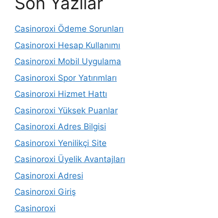
Son Yazılar
Casinoroxi Ödeme Sorunları
Casinoroxi Hesap Kullanımı
Casinoroxi Mobil Uygulama
Casinoroxi Spor Yatırımları
Casinoroxi Hizmet Hattı
Casinoroxi Yüksek Puanlar
Casinoroxi Adres Bilgisi
Casinoroxi Yenilikçi Site
Casinoroxi Üyelik Avantajları
Casinoroxi Adresi
Casinoroxi Giriş
Casinoroxi