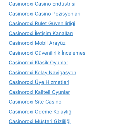
Casinoroxi Casino Endüstrisi
Casinoroxi Casino Pozisyonları
Casinoroxi Rulet Güvenilirliği
Casinoroxi İletişim Kanalları
Casinoroxi Mobil Arayüz
Casinoroxi Güvenilirlik İncelemesi
Casinoroxi Klasik Oyunlar
Casinoroxi Kolay Navigasyon
Casinoroxi Üye Hizmetleri
Casinoroxi Kaliteli Oyunlar
Casinoroxi Site Casino
Casinoroxi Ödeme Kolaylığı
Casinoroxi Müşteri Gizliliği