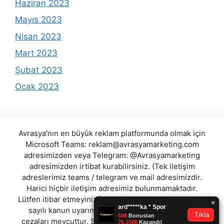
Haziran 2023
Mayıs 2023
Nisan 2023
Mart 2023
Şubat 2023
Ocak 2023
Avrasya'nın en büyük reklam platformunda olmak için
Microsoft Teams:
reklam@avrasyamarketing.com
adresimizden veya Telegram: @Avrasyamarketing
adresimizden irtibat kurabilirsiniz. (Tek iletişim
adreslerimiz teams / telegram ve mail adresimizdir.
Harici hiçbir iletişim adresimiz bulunmamaktadır.
Lütfen itibar etmeyiniz.) Türkiye yasalarına göre 7258
sayılı kanun uyarınca yasa dışı bahis oynamanın
cezaları mevcuttur. Şu an bulunduğunuz site hiç bir