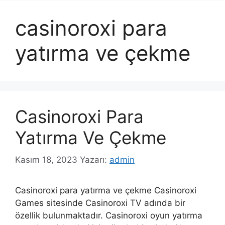
casinoroxi para
yatırma ve çekme
Casinoroxi Para
Yatırma Ve Çekme
Kasım 18, 2023
Yazarı:
admin
Casinoroxi para yatırma ve çekme Casinoroxi
Games sitesinde Casinoroxi TV adında bir
özellik bulunmaktadır. Casinoroxi oyun yatırma