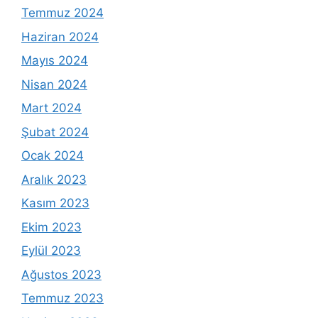
Temmuz 2024
Haziran 2024
Mayıs 2024
Nisan 2024
Mart 2024
Şubat 2024
Ocak 2024
Aralık 2023
Kasım 2023
Ekim 2023
Eylül 2023
Ağustos 2023
Temmuz 2023