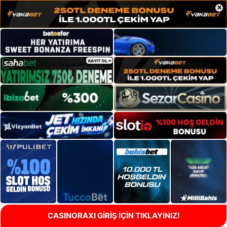
×
CASINORAXI GİRİŞ İÇİN TIKLAYINIZ!