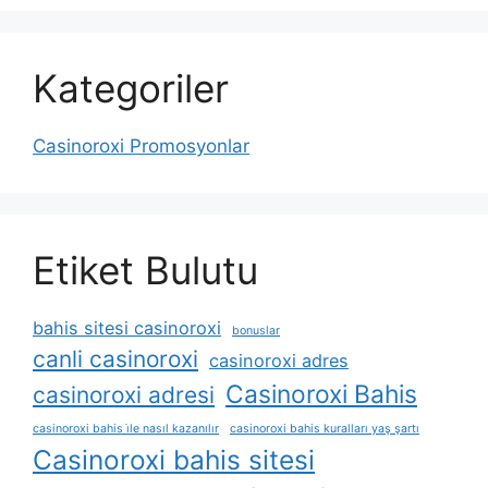
Kategoriler
Casinoroxi Promosyonlar
Etiket Bulutu
bahis sitesi casinoroxi
bonuslar
canli casinoroxi
casinoroxi adres
Casinoroxi Bahis
casinoroxi adresi
casinoroxi bahis i̇le nasıl kazanılır
casinoroxi bahis kuralları yaş şartı
Casinoroxi bahis sitesi